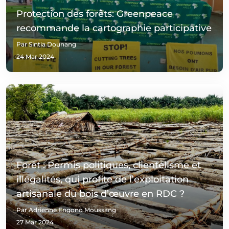
Protection des forêts: Greenpeace
recommande la cartographie participative
Par Sintia Dounang
24 Mar 2024
Forêt : Permis politiques, clientélisme et
illégalités, qui profite de l’exploitation
artisanale du bois d’œuvre en RDC ?
Par Adrienne Engono Moussang
27 Mar 2024