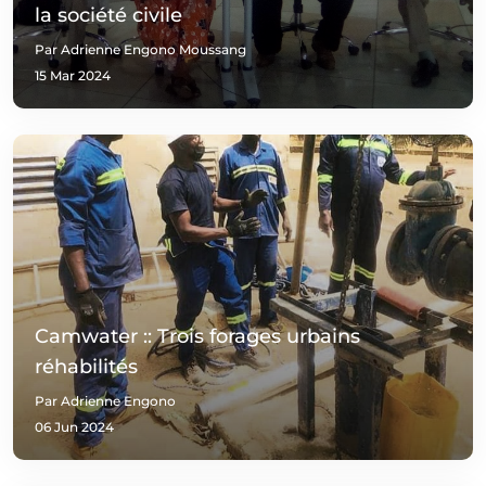
la société civile
Par Adrienne Engono Moussang
15 Mar 2024
Camwater :: Trois forages urbains
réhabilités
Par Adrienne Engono
06 Jun 2024