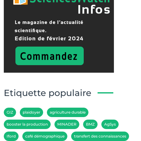
Etiquette populaire
GIZ
plaidoyer
agriculture durable
booster la production
MINADER
BMZ
AgSys
Iford
café démographique
transfert des connaissances