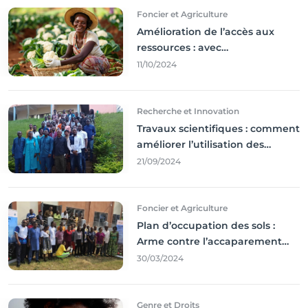
Foncier et Agriculture
Amélioration de l’accès aux
ressources : avec
l'incontournable ’agriculture
11/10/2024
durable,
Recherche et Innovation
Travaux scientifiques : comment
améliorer l’utilisation des
résultats coince
21/09/2024
Foncier et Agriculture
Plan d’occupation des sols :
Arme contre l’accaparement
des terres
30/03/2024
Genre et Droits