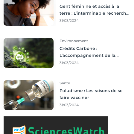
Gent féminine et accès à la
terre : L’interminable recherche
des droits
31/03/2024
Environnement
Crédits Carbone :
L’accompagnement de la
Francophonie
31/03/2024
Santé
Paludisme : Les raisons de se
faire vacciner
31/03/2024