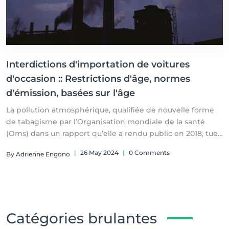
Interdictions d'importation de voitures
d'occasion :: Restrictions d'âge, normes
d'émission, basées sur l'âge
La pollution atmosphérique, qualifiée de nouvelle forme
de tabagisme par l’Organisation mondiale de la santé
(Oms) dans un rapport qu’elle a rendu public en 2018, tue
7 millions de personnes par an et en blesse des milliards
|
26 May 2024
|
0 Comments
By Adrienne Engono
de plus. Et environ 93% des enfants dans le monde, âgés
de moins de 15 ans (1,8 milliard d’enfants) respirent
chaque jour un air tellement pollué que leur santé et leur
développement sont gravement menacés.
Catégories brulantes