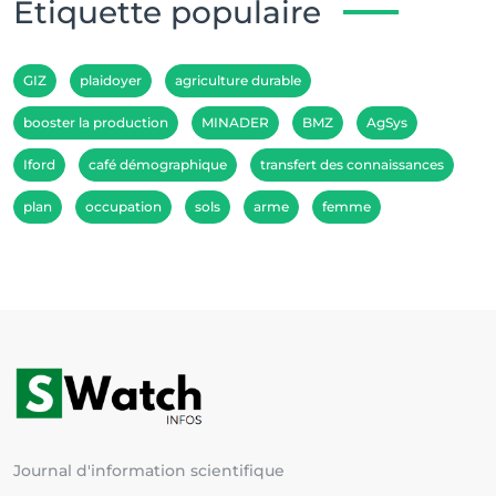
Etiquette populaire
GIZ
plaidoyer
agriculture durable
booster la production
MINADER
BMZ
AgSys
Iford
café démographique
transfert des connaissances
plan
occupation
sols
arme
femme
Journal d'information scientifique