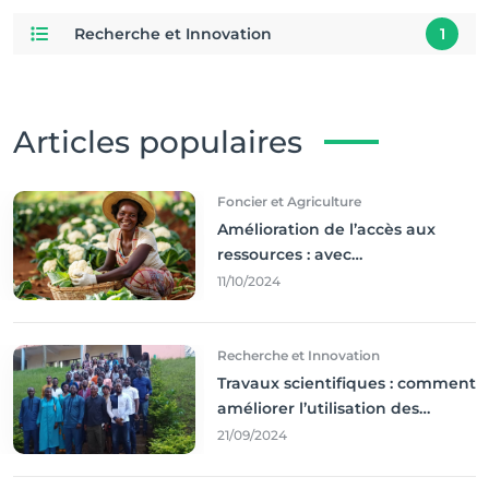
Recherche et Innovation
1
Articles populaires
Foncier et Agriculture
Amélioration de l’accès aux
ressources : avec
l'incontournable ’agriculture
11/10/2024
durable,
Recherche et Innovation
Travaux scientifiques : comment
améliorer l’utilisation des
résultats coince
21/09/2024