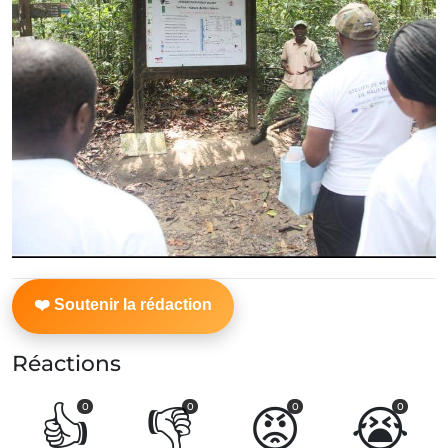
Réactions
👍
👎
😡
😭
0
0
0
0