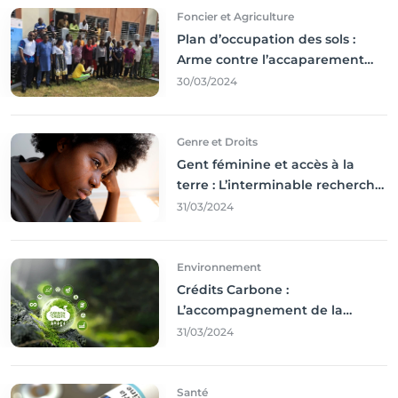
Foncier et Agriculture
Plan d’occupation des sols :
Arme contre l’accaparement
des terres
30/03/2024
Genre et Droits
Gent féminine et accès à la
terre : L’interminable recherche
des droits
31/03/2024
Environnement
Crédits Carbone :
L’accompagnement de la
Francophonie
31/03/2024
Santé