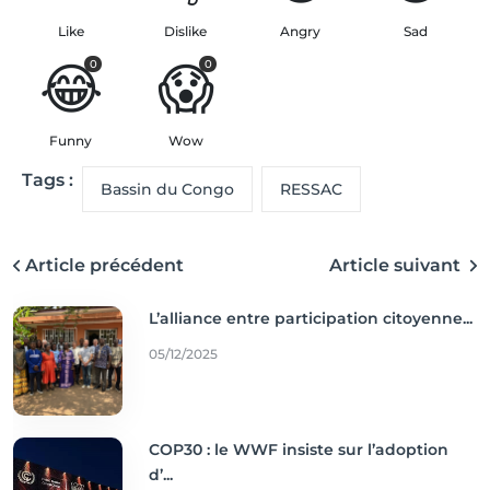
Like
Dislike
Angry
Sad
😂
😱
0
0
Funny
Wow
Tags :
Bassin du Congo
RESSAC
Article précédent
Article suivant
L’alliance entre participation citoyenne...
05/12/2025
COP30 : le WWF insiste sur l’adoption
d’...