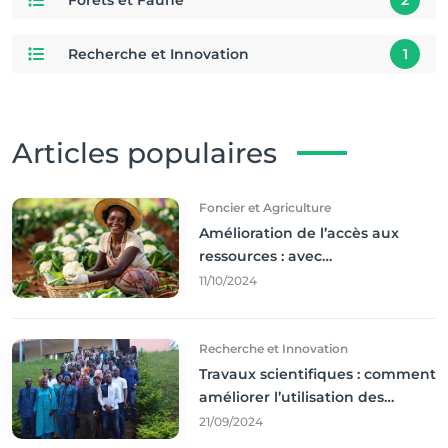
Recherche et Innovation
1
Articles populaires
Foncier et Agriculture
Amélioration de l’accès aux
ressources : avec
l'incontournable ’agriculture
11/10/2024
durable,
Recherche et Innovation
Travaux scientifiques : comment
améliorer l’utilisation des
résultats coince
21/09/2024