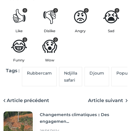
👍
👎
😡
😭
0
0
0
0
Like
Dislike
Angry
Sad
😂
😱
0
0
Funny
Wow
Tags :
Rubbercam
Ndjilla
Djoum
Popula
safari
Article précédent
Article suivant
Changements climatiques :: Des
engagemen...
28/05/2024