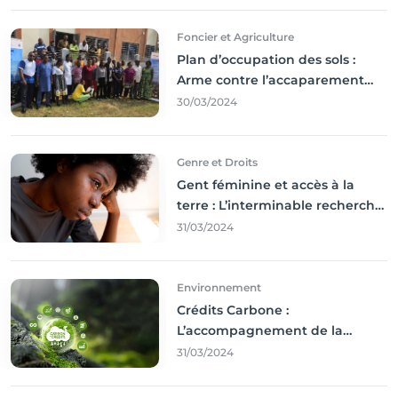
Foncier et Agriculture
Plan d’occupation des sols :
Arme contre l’accaparement
des terres
30/03/2024
Genre et Droits
Gent féminine et accès à la
terre : L’interminable recherche
des droits
31/03/2024
Environnement
Crédits Carbone :
L’accompagnement de la
Francophonie
31/03/2024