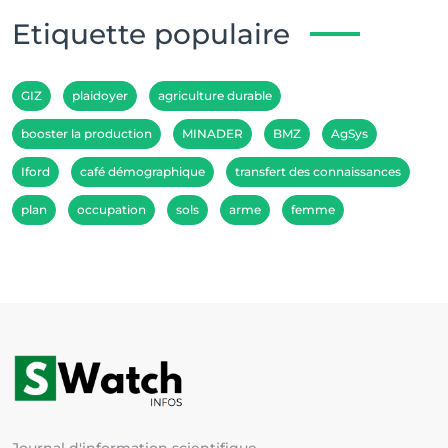
Etiquette populaire
GIZ
plaidoyer
agriculture durable
booster la production
MINADER
BMZ
AgSys
Iford
café démographique
transfert des connaissances
plan
occupation
sols
arme
femme