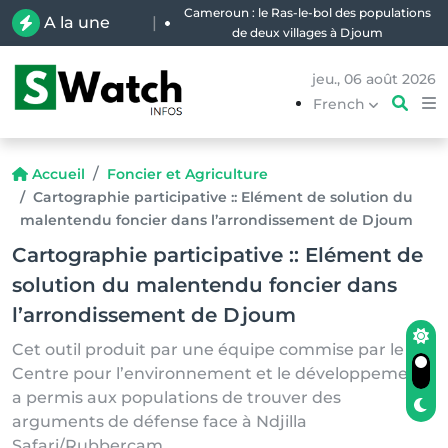
Cameroun : le Ras-le-bol des populations
A la une
|
de deux villages à Djoum
jeu., 06 août 2026
French
Accueil
Foncier et Agriculture
Cartographie participative :: Elément de solution du
malentendu foncier dans l’arrondissement de Djoum
Cartographie participative :: Elément de
solution du malentendu foncier dans
l’arrondissement de Djoum
Cet outil produit par une équipe commise par le
Centre pour l’environnement et le développement
a permis aux populations de trouver des
arguments de défense face à Ndjilla
Safari/Rubbercam.