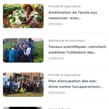
Foncier et Agriculture
Amélioration de l’accès aux
ressources : avec
l'incontournable ’agriculture
11/10/2024
durable,
Recherche et Innovation
Travaux scientifiques : comment
améliorer l’utilisation des
résultats coince
21/09/2024
Foncier et Agriculture
Plan d’occupation des sols :
Arme contre l’accaparement
des terres
30/03/2024