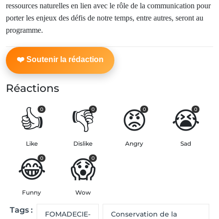
ressources naturelles en lien avec le rôle de la communication pour
porter les enjeux des défis de notre temps, entre autres, seront au
programme.
Réactions
👍
👎
😡
😭
0
0
0
0
Like
Dislike
Angry
Sad
😂
😱
0
0
Funny
Wow
Tags :
FOMADECIE-
Conservation de la