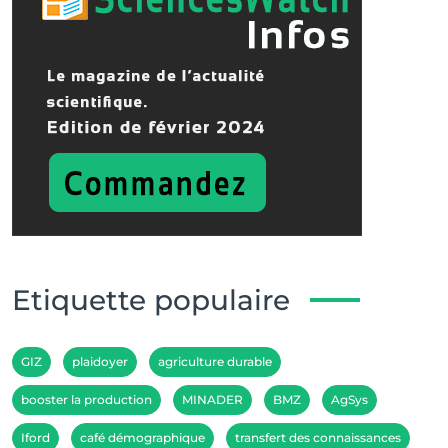
Etiquette populaire
GIZ
plaidoyer
agriculture durable
booster la production
MINADER
BMZ
AgSys
Iford
café démographique
transfert des connaissances