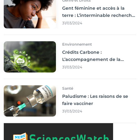
Genre et Droits
Gent féminine et accès à la
terre : L’interminable recherche
des droits
31/03/2024
Environnement
Crédits Carbone :
L’accompagnement de la
Francophonie
31/03/2024
Santé
Paludisme : Les raisons de se
faire vacciner
31/03/2024