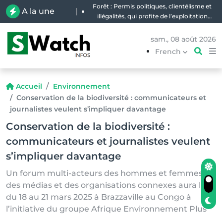
Forêt : Permis politiques, clientélisme et
A la une
|
illégalités, qui profite de l’exploitation
artisanale du bois d’œuvre en RDC ?
sam., 08 août 2026
French
Accueil
Environnement
Conservation de la biodiversité : communicateurs et
journalistes veulent s’impliquer davantage
Conservation de la biodiversité :
communicateurs et journalistes veulent
s’impliquer davantage
Un forum multi-acteurs des hommes et femmes
des médias et des organisations connexes aura lieu
du 18 au 21 mars 2025 à Brazzaville au Congo à
l’initiative du groupe Afrique Environnement Plus