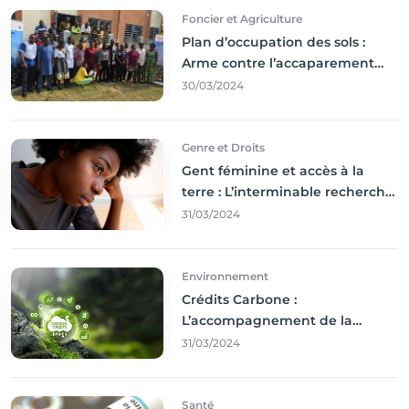
Foncier et Agriculture
Plan d’occupation des sols :
Arme contre l’accaparement
des terres
30/03/2024
Genre et Droits
Gent féminine et accès à la
terre : L’interminable recherche
des droits
31/03/2024
Environnement
Crédits Carbone :
L’accompagnement de la
Francophonie
31/03/2024
Santé