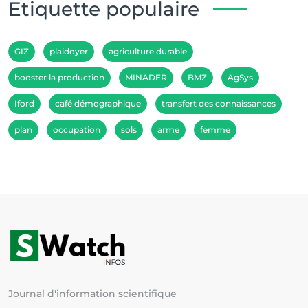
Etiquette populaire
GIZ
plaidoyer
agriculture durable
booster la production
MINADER
BMZ
AgSys
Iford
café démographique
transfert des connaissances
plan
occupation
sols
arme
femme
Journal d'information scientifique