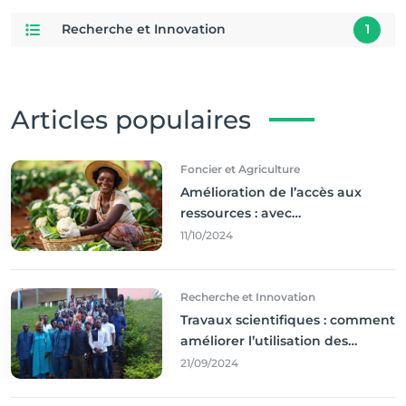
Recherche et Innovation
1
Articles populaires
Foncier et Agriculture
Amélioration de l’accès aux
ressources : avec
l'incontournable ’agriculture
11/10/2024
durable,
Recherche et Innovation
Travaux scientifiques : comment
améliorer l’utilisation des
résultats coince
21/09/2024