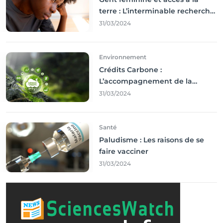
terre : L’interminable recherche
des droits
31/03/2024
Environnement
Crédits Carbone :
L’accompagnement de la
Francophonie
31/03/2024
Santé
Paludisme : Les raisons de se
faire vacciner
31/03/2024