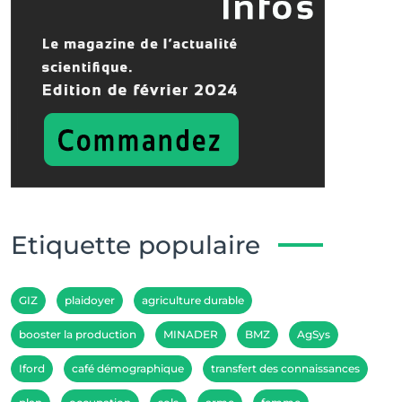
Etiquette populaire
GIZ
plaidoyer
agriculture durable
booster la production
MINADER
BMZ
AgSys
Iford
café démographique
transfert des connaissances