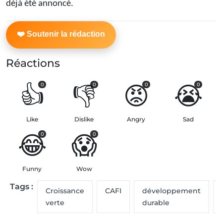
déjà été annoncé.
Réactions
👍
👎
😡
😭
0
0
0
0
Like
Dislike
Angry
Sad
😂
😱
0
0
Funny
Wow
Tags :
Croissance
CAFI
développement
verte
durable