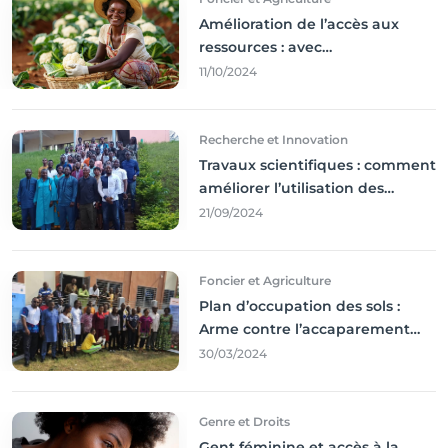
Amélioration de l’accès aux
ressources : avec
l'incontournable ’agriculture
11/10/2024
durable,
Recherche et Innovation
Travaux scientifiques : comment
améliorer l’utilisation des
résultats coince
21/09/2024
Foncier et Agriculture
Plan d’occupation des sols :
Arme contre l’accaparement
des terres
30/03/2024
Genre et Droits
Gent féminine et accès à la