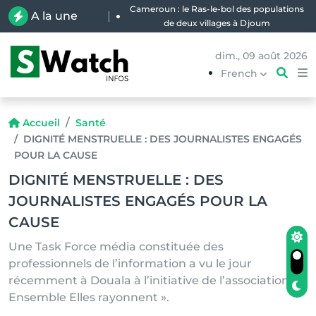
Cameroun : le Ras-le-bol des populations
A la une
|
de deux villages à Djoum
dim., 09 août 2026
French
Accueil
Santé
DIGNITÉ MENSTRUELLE : DES JOURNALISTES ENGAGÉS
POUR LA CAUSE
DIGNITÉ MENSTRUELLE : DES
JOURNALISTES ENGAGÉS POUR LA
CAUSE
Une Task Force média constituée des
professionnels de l’information a vu le jour
récemment à Douala à l’initiative de l’association «
Ensemble Elles rayonnent ».