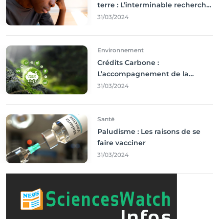
terre : L’interminable recherche
des droits
31/03/2024
Environnement
Crédits Carbone :
L’accompagnement de la
Francophonie
31/03/2024
Santé
Paludisme : Les raisons de se
faire vacciner
31/03/2024