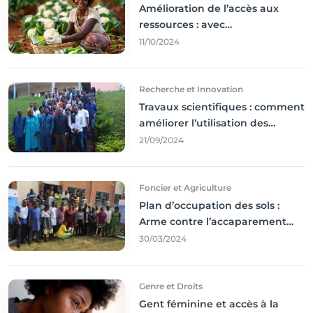
Amélioration de l’accès aux
ressources : avec
l'incontournable ’agriculture
11/10/2024
durable,
Recherche et Innovation
Travaux scientifiques : comment
améliorer l’utilisation des
résultats coince
21/09/2024
Foncier et Agriculture
Plan d’occupation des sols :
Arme contre l’accaparement
des terres
30/03/2024
Genre et Droits
Gent féminine et accès à la