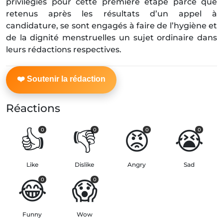
privilégiés pour cette première étape parce que
retenus après les résultats d’un appel à
candidature, se sont engagés à faire de l’hygiène et
de la dignité menstruelles un sujet ordinaire dans
leurs rédactions respectives.
Réactions
👍
👎
😡
😭
0
0
0
0
Like
Dislike
Angry
Sad
😂
😱
0
0
Funny
Wow