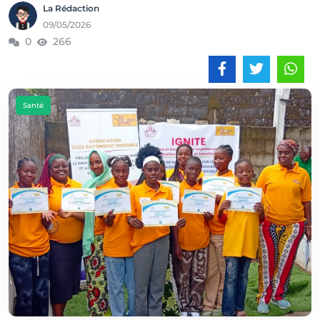
La Rédaction
09/05/2026
0
266
Santé