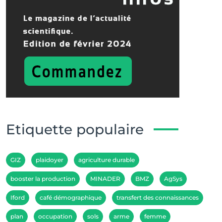
Etiquette populaire
GIZ
plaidoyer
agriculture durable
booster la production
MINADER
BMZ
AgSys
Iford
café démographique
transfert des connaissances
plan
occupation
sols
arme
femme