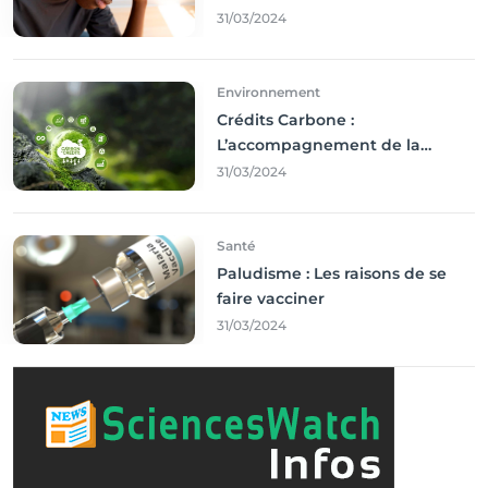
des droits
31/03/2024
Environnement
Crédits Carbone :
L’accompagnement de la
Francophonie
31/03/2024
Santé
Paludisme : Les raisons de se
faire vacciner
31/03/2024