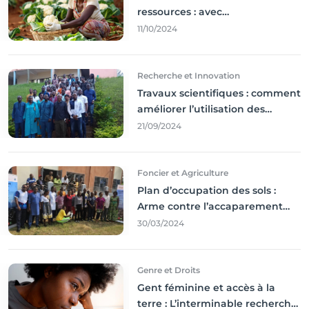
ressources : avec
l'incontournable ’agriculture
11/10/2024
durable,
Recherche et Innovation
Travaux scientifiques : comment
améliorer l’utilisation des
résultats coince
21/09/2024
Foncier et Agriculture
Plan d’occupation des sols :
Arme contre l’accaparement
des terres
30/03/2024
Genre et Droits
Gent féminine et accès à la
terre : L’interminable recherche