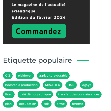
Etiquette populaire
GIZ
plaidoyer
agriculture durable
booster la production
MINADER
BMZ
AgSys
Iford
café démographique
transfert des connaissances
plan
occupation
sols
arme
femme