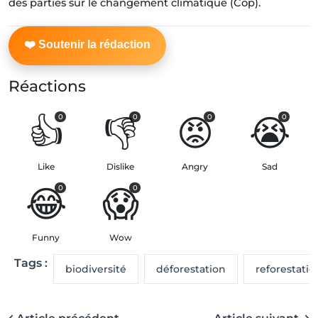
des parties sur le changement climatique (Cop).
Réactions
👍
👎
😡
😭
0
0
0
0
Like
Dislike
Angry
Sad
😂
😱
0
0
Funny
Wow
Tags :
biodiversité
déforestation
reforestatio