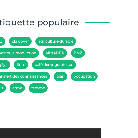
tiquette populaire
IZ
plaidoyer
agriculture durable
oster la production
MINADER
BMZ
gSys
Iford
café démographique
ansfert des connaissances
plan
occupation
ls
arme
femme