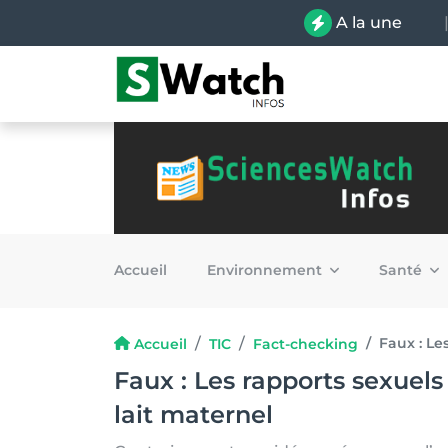
A la une
Accueil
Environnement
Santé
Faux : Le
Accueil
TIC
Fact-checking
Faux : Les rapports sexuels 
lait maternel