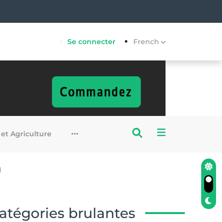
Se connecter
French
 et Agriculture
l
atégories brulantes