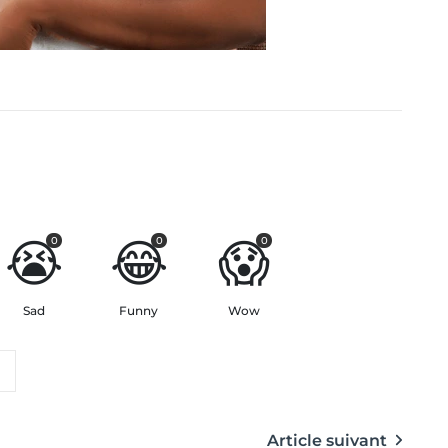
😭
😂
😱
0
0
0
Sad
Funny
Wow
Article suivant