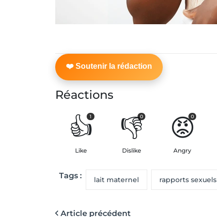
Réactions
👍
👎
😡
1
0
0
Like
Dislike
Angry
Tags :
lait maternel
rapports sexuels
Article précédent