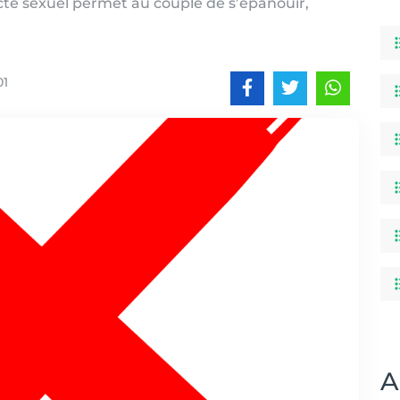
cte sexuel permet au couple de s’épanouir,
01
A