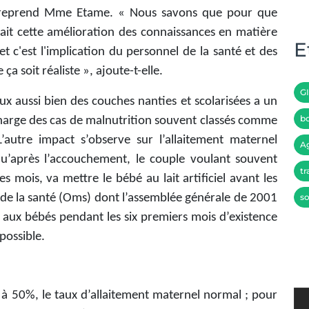
», reprend Mme Etame. « Nous savons que pour que
l y ait cette amélioration des connaissances en matière
E
t c'est l'implication du personnel de la santé et des
a soit réaliste », ajoute-t-elle.
G
x aussi bien des couches nanties et scolarisées a un
bo
 charge des cas de malnutrition souvent classés comme
’autre impact s’observe sur l’allaitement maternel
A
u’après l’accouchement, le couple voulant souvent
tr
 mois, va mettre le bébé au lait artificiel avant les
e de la santé (Oms) dont l’assemblée générale de 2001
so
f aux bébés pendant les six premiers mois d’existence
possible.
Waba)
à 50%, le taux d’allaitement maternel normal ; pour