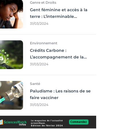
Genre et Droits
Gent féminine et accès à la
terre : L’interminable
recherche des droits
31/03/2024
Environnement
Crédits Carbone :
L’accompagnement de la
Francophonie
31/03/2024
Santé
Paludisme : Les raisons de se
faire vacciner
31/03/2024