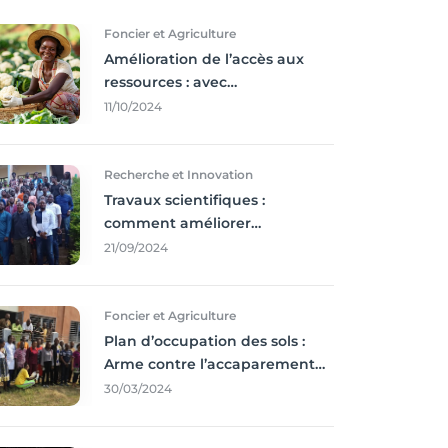
Foncier et Agriculture
Amélioration de l’accès aux
ressources : avec
l'incontournable ’agriculture
11/10/2024
durable,
Recherche et Innovation
Travaux scientifiques :
comment améliorer
l’utilisation des résultats
21/09/2024
coince
Foncier et Agriculture
Plan d’occupation des sols :
Arme contre l’accaparement
des terres
30/03/2024