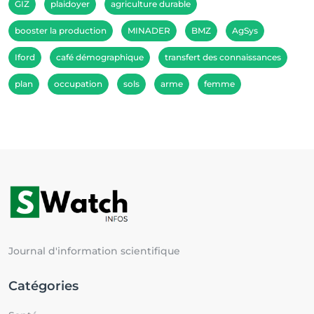
GIZ
plaidoyer
agriculture durable
booster la production
MINADER
BMZ
AgSys
Iford
café démographique
transfert des connaissances
plan
occupation
sols
arme
femme
Journal d'information scientifique
Catégories