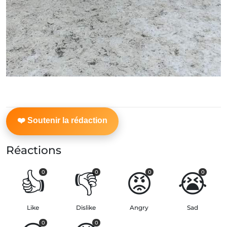
Réactions
👍
👎
😡
😭
0
0
0
0
Like
Dislike
Angry
Sad
0
0