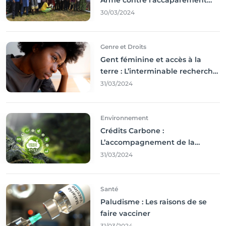
des terres
30/03/2024
Genre et Droits
Gent féminine et accès à la
terre : L’interminable recherche
des droits
31/03/2024
Environnement
Crédits Carbone :
L’accompagnement de la
Francophonie
31/03/2024
Santé
Paludisme : Les raisons de se
faire vacciner
31/03/2024