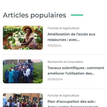
Articles populaires
Foncier et Agriculture
Amélioration de l’accès aux
ressources : avec
l'incontournable ’agriculture
11/10/2024
durable,
Recherche et Innovation
Travaux scientifiques : comment
améliorer l’utilisation des
résultats coince
21/09/2024
Foncier et Agriculture
Plan d’occupation des sols :
Arme contre l’accaparement