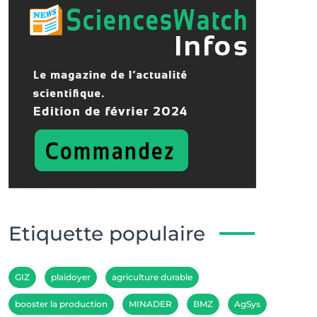
Etiquette populaire
GIZ
plaidoyer
agriculture durable
booster la production
MINADER
BMZ
AgSys