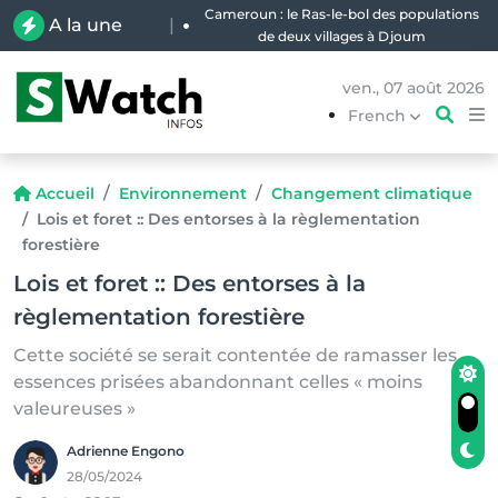
Cameroun : le Ras-le-bol des populations
A la une
|
de deux villages à Djoum
ven., 07 août 2026
French
Accueil
Environnement
Changement climatique
Lois et foret :: Des entorses à la règlementation
forestière
Lois et foret :: Des entorses à la
règlementation forestière
Cette société se serait contentée de ramasser les
essences prisées abandonnant celles « moins
valeureuses »
Adrienne Engono
28/05/2024