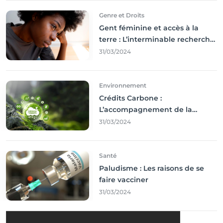
Genre et Droits
Gent féminine et accès à la
terre : L’interminable recherche
des droits
31/03/2024
Environnement
Crédits Carbone :
L’accompagnement de la
Francophonie
31/03/2024
Santé
Paludisme : Les raisons de se
faire vacciner
31/03/2024