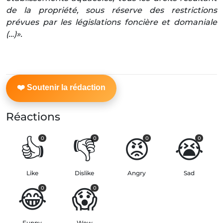
de la propriété, sous réserve des restrictions
prévues par les législations foncière et domaniale
(…)».
Réactions
👍
👎
😡
😭
0
0
0
0
Like
Dislike
Angry
Sad
😂
😱
0
0
Funny
Wow