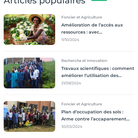
Articles populaires
Foncier et Agriculture
Amélioration de l’accès aux
ressources : avec
l'incontournable ’agriculture
11/10/2024
durable,
Recherche et Innovation
Travaux scientifiques : comment
améliorer l’utilisation des
résultats coince
21/09/2024
Foncier et Agriculture
Plan d’occupation des sols :
Arme contre l’accaparement
des terres
30/03/2024