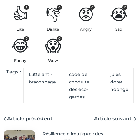
👍
👎
😡
😭
3
0
0
0
Like
Dislike
Angry
Sad
😂
😱
0
0
Funny
Wow
Tags :
Lutte anti-
code de
jules
braconnage
conduite
doret
des éco-
ndongo
gardes
Article précédent
Article suivant
Résilience climatique : des