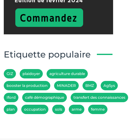
Etiquette populaire
GIZ
plaidoyer
agriculture durable
booster la production
MINADER
BMZ
AgSys
Iford
café démographique
transfert des connaissances
plan
occupation
sols
arme
femme