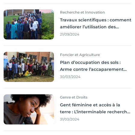
Recherche et Innovation
Travaux scientifiques : comment
améliorer l’utilisation des
résultats coince
21/09/2024
Foncier et Agriculture
Plan d’occupation des sols :
Arme contre l’accaparement
des terres
30/03/2024
Genre et Droits
Gent féminine et accès à la
terre : L’interminable recherche
des droits
31/03/2024