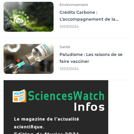
Environnement
Crédits Carbone :
L’accompagnement de la
Francophonie
31/03/2024
Santé
Paludisme : Les raisons de se
faire vacciner
31/03/2024