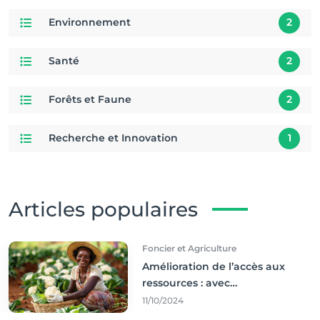
Environnement
2
Santé
2
Forêts et Faune
2
Recherche et Innovation
1
Articles populaires
Foncier et Agriculture
Amélioration de l’accès aux
ressources : avec
l'incontournable ’agriculture
11/10/2024
durable,