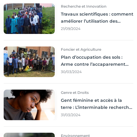
Recherche et Innovation
Travaux scientifiques : comment
améliorer l’utilisation des
résultats coince
21/09/2024
Foncier et Agriculture
Plan d’occupation des sols :
Arme contre l’accaparement
des terres
30/03/2024
Genre et Droits
Gent féminine et accès à la
terre : L’interminable recherche
des droits
31/03/2024
Environnement