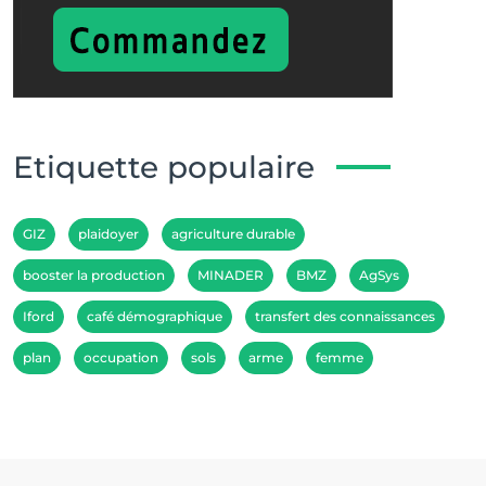
Etiquette populaire
GIZ
plaidoyer
agriculture durable
booster la production
MINADER
BMZ
AgSys
Iford
café démographique
transfert des connaissances
plan
occupation
sols
arme
femme