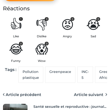
Réactions
👍
👎
😡
😭
1
0
0
0
Like
Dislike
Angry
Sad
😂
😱
0
0
Funny
Wow
Tags :
Pollution
Greenpeace
INC-
Gree
plastique
5
Afriq
Article précédent
Article suivant
Santé sexuelle et reproductive : journal...