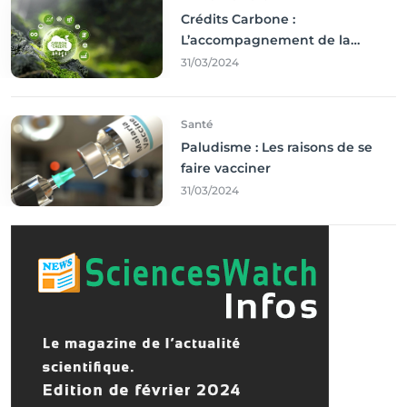
Crédits Carbone :
L’accompagnement de la
Francophonie
31/03/2024
Santé
Paludisme : Les raisons de se
faire vacciner
31/03/2024