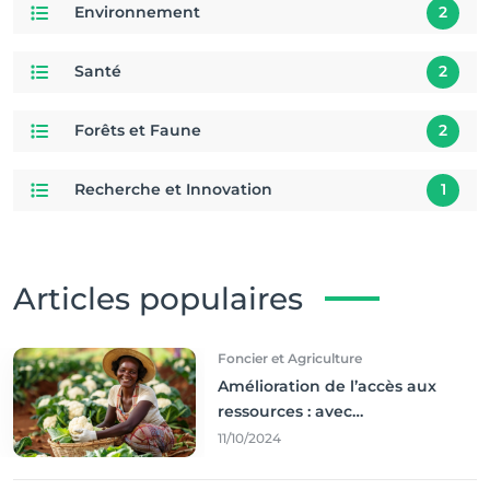
Environnement
2
Santé
2
Forêts et Faune
2
Recherche et Innovation
1
Articles populaires
Foncier et Agriculture
Amélioration de l’accès aux
ressources : avec
l'incontournable ’agriculture
11/10/2024
durable,