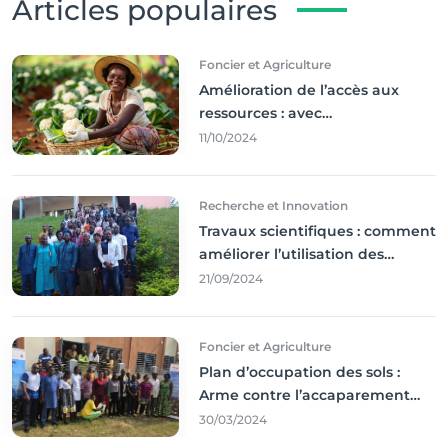
Articles populaires
Foncier et Agriculture
Amélioration de l’accès aux
ressources : avec
l'incontournable ’agriculture
11/10/2024
durable,
Recherche et Innovation
Travaux scientifiques : comment
améliorer l’utilisation des
résultats coince
21/09/2024
Foncier et Agriculture
Plan d’occupation des sols :
Arme contre l’accaparement
des terres
30/03/2024