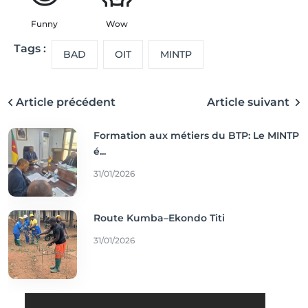
Funny
Wow
Tags :
BAD
OIT
MINTP
Article précédent
Article suivant
Formation aux métiers du BTP: Le MINTP
é...
31/01/2026
Route Kumba–Ekondo Titi
31/01/2026