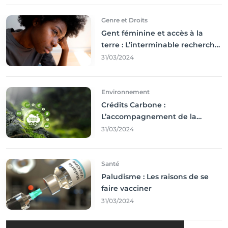
Genre et Droits
Gent féminine et accès à la
terre : L’interminable recherche
des droits
31/03/2024
Environnement
Crédits Carbone :
L’accompagnement de la
Francophonie
31/03/2024
Santé
Paludisme : Les raisons de se
faire vacciner
31/03/2024