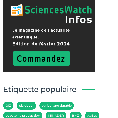
Etiquette populaire
GIZ
plaidoyer
agriculture durable
booster la production
MINADER
BMZ
AgSys