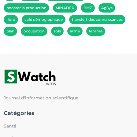
booster la production
MINADER
BMZ
AgSys
Iford
café démographique
transfert des connaissances
plan
occupation
sols
arme
femme
Journal d'information scientifique
Catégories
Santé