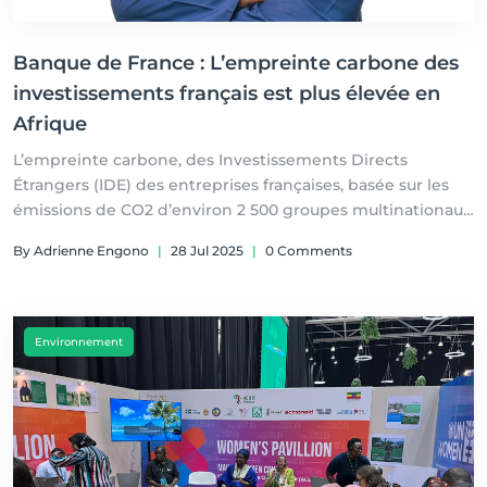
Banque de France : L’empreinte carbone des
investissements français est plus élevée en
Afrique
L’empreinte carbone, des Investissements Directs
Étrangers (IDE) des entreprises françaises, basée sur les
émissions de CO2 d’environ 2 500 groupes multinationaux
français est plus forte en Asie et en Afrique alors que les
By Adrienne Engono
|
28 Jul 2025
|
0 Comments
montants investis y sont relativement plus faibles.
Par Thierry TENE
Environnement