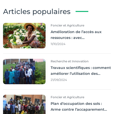
Articles populaires
Foncier et Agriculture
Amélioration de l’accès aux
ressources : avec
l'incontournable ’agriculture
11/10/2024
durable,
Recherche et Innovation
Travaux scientifiques : comment
améliorer l’utilisation des
résultats coince
21/09/2024
Foncier et Agriculture
Plan d’occupation des sols :
Arme contre l’accaparement