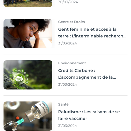
des terres
30/03/2024
Genre et Droits
Gent féminine et accès à la
terre : L’interminable recherche
des droits
31/03/2024
Environnement
Crédits Carbone :
L’accompagnement de la
Francophonie
31/03/2024
Santé
Paludisme : Les raisons de se
faire vacciner
31/03/2024