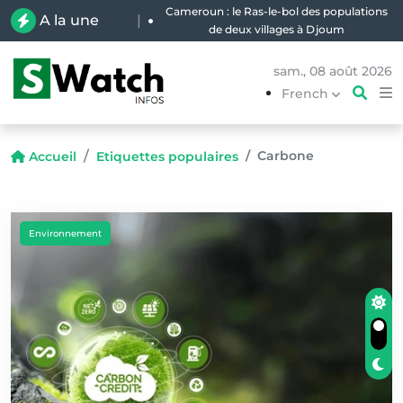
Cameroun : le Ras-le-bol des populations
A la une
|
de deux villages à Djoum
sam., 08 août 2026
French
Carbone
Accueil
Etiquettes populaires
Environnement