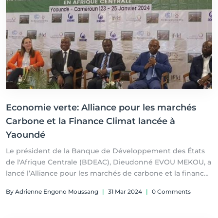
Economie verte: Alliance pour les marchés
Carbone et la Finance Climat lancée à
Yaoundé
Le président de la Banque de Développement des États
de l'Afrique Centrale (BDEAC), Dieudonné EVOU MEKOU, a
lancé l’Alliance pour les marchés de carbone et la finance
climat, lors des Assises organisées pour le renforcement
By Adrienne Engono Moussang
|
31 Mar 2024
|
0 Comments
de l'action climatique du 23 au 25 janvier 2024 au
Cameroun. Par Adrienne Engono et Line Anaba