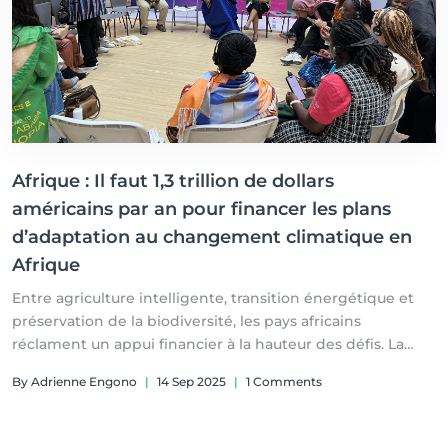
Afrique : Il faut 1,3 trillion de dollars
américains par an pour financer les plans
d’adaptation au changement climatique en
Afrique
Entre agriculture intelligente, transition énergétique et
préservation de la biodiversité, les pays africains
réclament un appui financier à la hauteur des défis. La
rencontre d’Addis-Abeba marque une étape décisive dans
By Adrienne Engono
|
14 Sep 2025
|
1 Comments
la mobilisation en faveur d’un développement résilient.
Par René BAGALWA / RDC