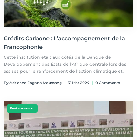
Crédits Carbone : L’accompagnement de la
Francophonie
Cette institution était aux côtés de la Banque de
Développement des États de l'Afrique Centrale lors des
assises pour le renforcement de l'action climatique et
développer une alliance pour les marchés carbone et la
By Adrienne Engono Moussang
|
31 Mar 2024
|
0 Comments
finance climat en Afrique Centrale du 23 au 25 janvier à
Yaoundé. Par Adrienne Engono et Line Anaba
Environnement