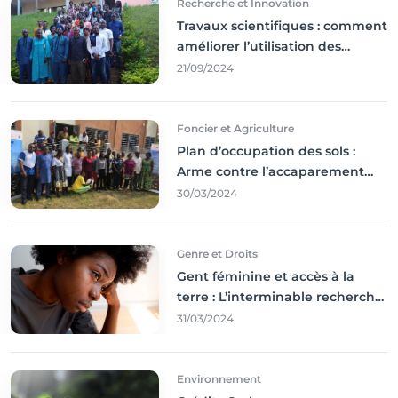
Recherche et Innovation
Travaux scientifiques : comment
améliorer l’utilisation des
résultats coince
21/09/2024
Foncier et Agriculture
Plan d’occupation des sols :
Arme contre l’accaparement
des terres
30/03/2024
Genre et Droits
Gent féminine et accès à la
terre : L’interminable recherche
des droits
31/03/2024
Environnement