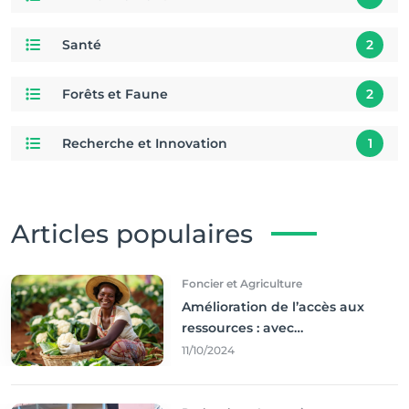
Santé
2
Forêts et Faune
2
Recherche et Innovation
1
Articles populaires
Foncier et Agriculture
Amélioration de l’accès aux
ressources : avec
l'incontournable ’agriculture
11/10/2024
durable,