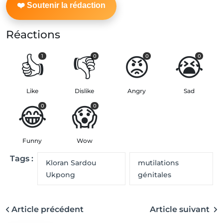
Réactions
👍
👎
😡
😭
1
0
0
0
Like
Dislike
Angry
Sad
😂
😱
0
0
Funny
Wow
Tags :
Kloran Sardou
mutilations
Ukpong
génitales
Article précédent
Article suivant