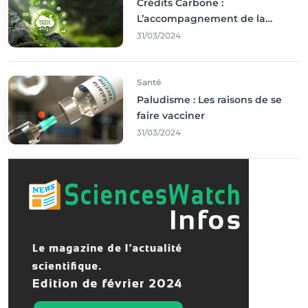
Crédits Carbone :
L’accompagnement de la
Francophonie
31/03/2024
Santé
Paludisme : Les raisons de se
faire vacciner
31/03/2024