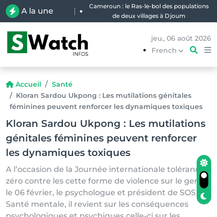
Cameroun : le Ras-le-bol des populations
A la une
|
de deux villages à Djoum
jeu., 06 août 2026
French
Accueil
Santé
Kloran Sardou Ukpong : Les mutilations génitales
féminines peuvent renforcer les dynamiques toxiques
Kloran Sardou Ukpong : Les mutilations
génitales féminines peuvent renforcer
les dynamiques toxiques
A l’occasion de la Journée internationale tolérance
zéro contre les cette forme de violence sur le genre,
le 06 février, le psychologue et président de SOS
Santé mentale, il revient sur les conséquences
psychologiques et psychiques celle-ci sur les