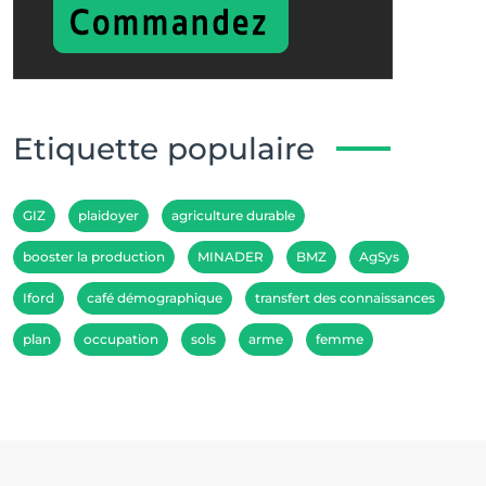
Etiquette populaire
GIZ
plaidoyer
agriculture durable
booster la production
MINADER
BMZ
AgSys
Iford
café démographique
transfert des connaissances
plan
occupation
sols
arme
femme