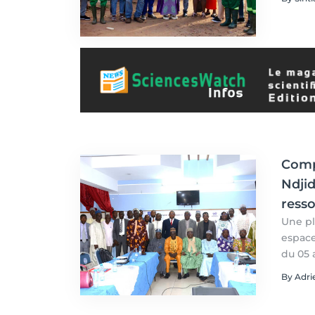
Par Si
Comp
Ndjid
ress
Une pl
espace
du 05 au 07 s
et le 
By Adr
Planif