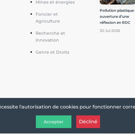
Mines et énergies
Pollution plastique 
Foncier et
ouverture d’une
Agriculture
réflexion en RDC
30 Jul 2026
Recherche et
Innovation
Genre et Droits
écessite l'autorisation de cookies pour fonctionner cor
Décliné
Accepter