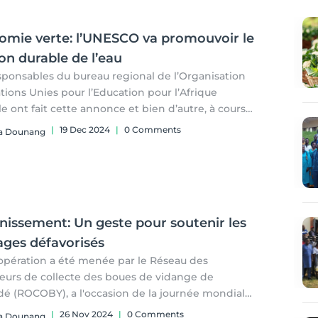
omie verte: l’UNESCO va promouvoir le
on durable de l’eau
sponsables du bureau regional de l’Organisation
ons Unies pour l’Education pour l’Afrique
le ont fait cette annonce et bien d’autre, à cours
rencontre d’échange avec des acteurs
|
19 Dec 2024
|
0 Comments
ia Dounang
utionnels, académiques et opérationnels le 17
bre à Yaoundé.
ntia Dounang
nissement: Un geste pour soutenir les
ges défavorisés
opération a été menée par le Réseau des
eurs de collecte des boues de vidange de
é (ROCOBY), a l'occasion de la journée mondiale
ilettes, le 19 novembre 2024.
|
26 Nov 2024
|
0 Comments
ia Dounang