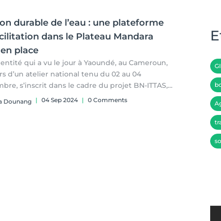
on durable de l’eau : une plateforme
E
cilitation dans le Plateau Mandara
 en place
 entité qui a vu le jour à Yaoundé, au Cameroun,
G
rs d’un atelier national tenu du 02 au 04
bre, s’inscrit dans le cadre du projet BN-ITTAS,
bo
ppé dans le Bassin du Niger.
|
04 Sep 2024
|
0 Comments
ia Dounang
A
ntia Dounang
tr
so