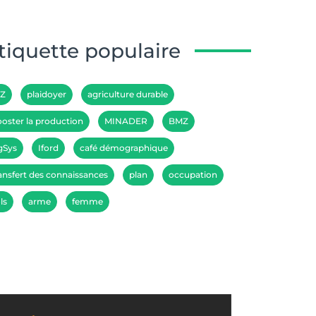
tiquette populaire
IZ
plaidoyer
agriculture durable
oster la production
MINADER
BMZ
gSys
Iford
café démographique
ansfert des connaissances
plan
occupation
ls
arme
femme