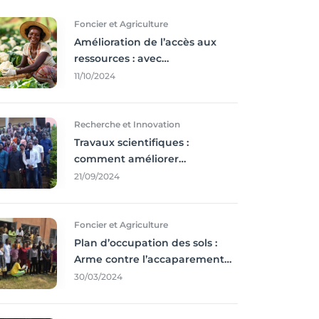
Foncier et Agriculture
Amélioration de l’accès aux
ressources : avec
l'incontournable ’agriculture
11/10/2024
durable,
Recherche et Innovation
Travaux scientifiques :
comment améliorer
l’utilisation des résultats
21/09/2024
coince
Foncier et Agriculture
Plan d’occupation des sols :
Arme contre l’accaparement
des terres
30/03/2024