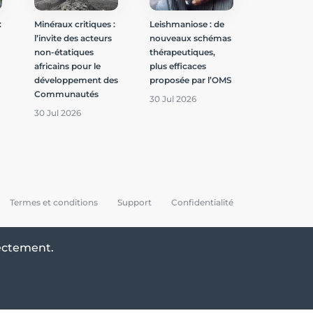
:
Minéraux critiques :
Leishmaniose : de
l’invite des acteurs
nouveaux schémas
non-étatiques
thérapeutiques,
africains pour le
plus efficaces
développement des
proposée par l’OMS
Communautés
30 Jul 2026
30 Jul 2026
Termes et conditions
Support
Confidentialité
rectement.