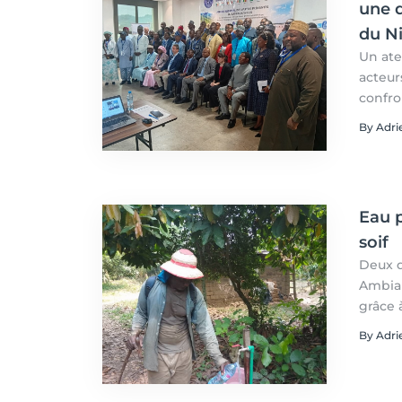
une d
du N
Un ate
acteur
confro
de fin
By Adr
Eau p
soif
Deux d
Ambian
grâce à
financ
By Adr