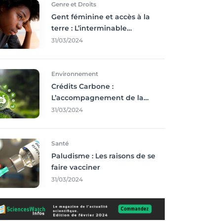
Genre et Droits
Gent féminine et accès à la
terre : L’interminable
recherche des droits
31/03/2024
Environnement
Crédits Carbone :
L’accompagnement de la
Francophonie
31/03/2024
Santé
Paludisme : Les raisons de se
faire vacciner
31/03/2024