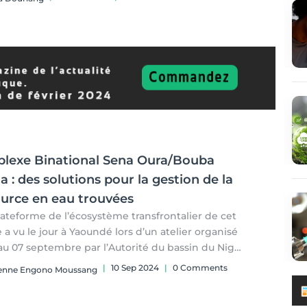
ntia Dounang
lexe Binational Sena Oura/Bouba
a : des solutions pour la gestion de la
ource en eau trouvées
ateforme de l’écosystème transfrontalier de cet
 a vu le jour à Yaoundé lors d’un atelier organisé
eptembre par l’Autorité du bassin du Niger
ministère camerounais de l’Economie de la
|
10 Sep 2024
|
0 Comments
ienne Engono Moussang
ication et de l’Aménagement du territoire.