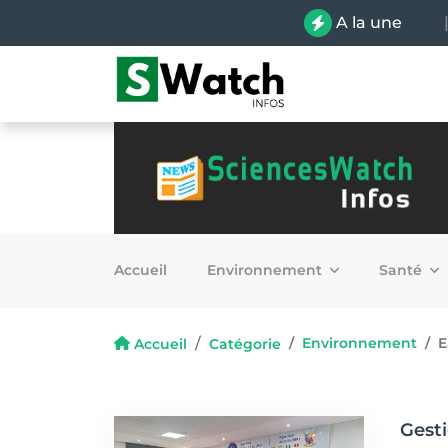
A la une
Accueil
Environnement
Santé
Environnement
E
Accueil
Catégorie
Gesti