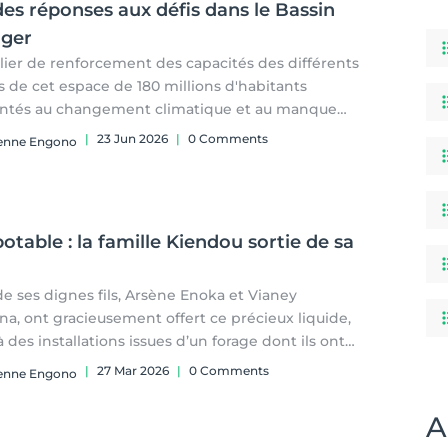
es réponses aux défis dans le Bassin
iger
lier de renforcement des capacités des différents
s de cet espace de 180 millions d'habitants
ntés au changement climatique et au manque
ancement se déroule à Yaoundé du 22 au 25 juin
|
23 Jun 2026
|
0 Comments
ienne Engono
otable : la famille Kiendou sortie de sa
e ses dignes fils, Arsène Enoka et Vianey
a, ont gracieusement offert ce précieux liquide,
 des installations issues d’un forage dont ils ont
é la construction.
|
27 Mar 2026
|
0 Comments
ienne Engono
A