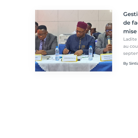
Gesti
de fa
mise
Ladite
au cou
septem
dévelo
By Sint
Par Si