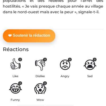
populations et des rebelles pour l’arrêt des
hostilités. « Je vais presque chaque année au village
dans le nord-ouest mais avec la peur », signale-t-il.
Réactions
👍
👎
😡
😭
0
0
0
0
Like
Dislike
Angry
Sad
😂
😱
0
0
Funny
Wow