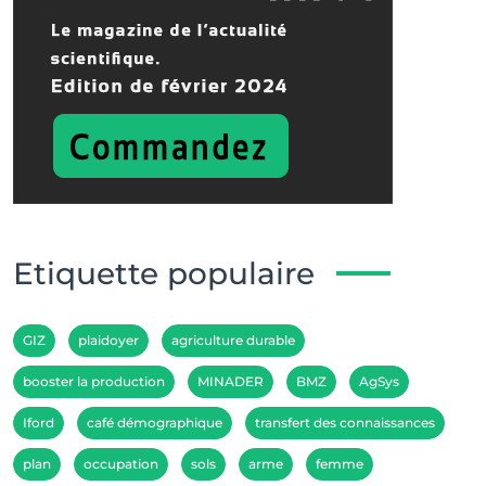
Etiquette populaire
GIZ
plaidoyer
agriculture durable
booster la production
MINADER
BMZ
AgSys
Iford
café démographique
transfert des connaissances
plan
occupation
sols
arme
femme