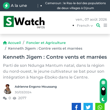
Cameroun : le Ras-le-bol des populations
A la une
|
de deux villages à Djoum
ven., 07 août 2026
French
Accueil
Foncier et Agriculture
Kenneth Jigem : Contre vents et marrées
Kenneth Jigem : Contre vents et marrées
Parti de son Ndunga Mantum natal, dans la région
du nord-ouest, le jeune cultivateur se bat pour son
intégration à Nanga-Eboko dans le Centre.
Adrienne Engono Moussang
30/03/2024
0
2077