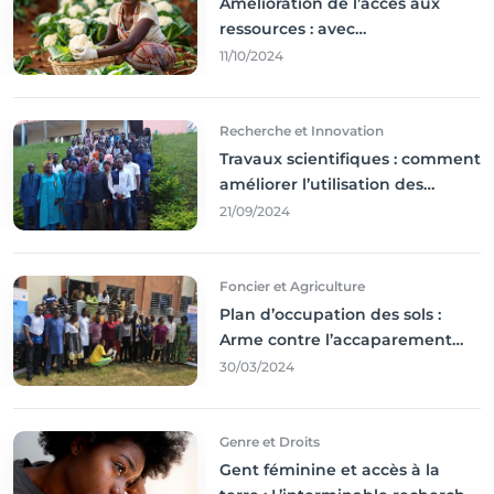
Amélioration de l’accès aux
ressources : avec
l'incontournable ’agriculture
11/10/2024
durable,
Recherche et Innovation
Travaux scientifiques : comment
améliorer l’utilisation des
résultats coince
21/09/2024
Foncier et Agriculture
Plan d’occupation des sols :
Arme contre l’accaparement
des terres
30/03/2024
Genre et Droits
Gent féminine et accès à la