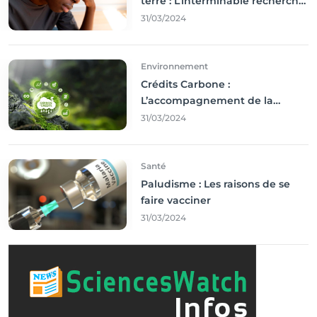
terre : L’interminable recherche
des droits
31/03/2024
Environnement
Crédits Carbone :
L’accompagnement de la
Francophonie
31/03/2024
Santé
Paludisme : Les raisons de se
faire vacciner
31/03/2024