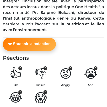
intégrer l'inclusion sociale, avec la participation
des acteurs locaux dans la politique One Health''
, a
recommandé
Pr. Salpmê Bukashi, directeur de
l'Institut anthropologique genre du Kenya
. Cette
dernière a mis l'accent sur
la nutrition.et le lien
avec l'environnement
.
Réactions
👍
👎
😡
😭
0
0
0
0
Like
Dislike
Angry
Sad
😂
😱
0
0