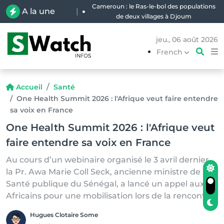
Cameroun : le Ras-le-bol des populations
A la une
|
de deux villages à Djoum
jeu., 06 août 2026
French
Accueil
Santé
One Health Summit 2026 : l'Afrique veut faire entendre
sa voix en France
One Health Summit 2026 : l'Afrique veut
faire entendre sa voix en France
Au cours d’un webinaire organisé le 3 avril dernier,
la Pr. Awa Marie Coll Seck, ancienne ministre de la
Santé publique du Sénégal, a lancé un appel aux
Africains pour une mobilisation lors de la rencontre.
Hugues Clotaire Some