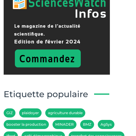
Etiquette populaire
GIZ
plaidoyer
agriculture durable
booster la production
MINADER
BMZ
AgSys
Iford
café démographique
transfert des connaissances