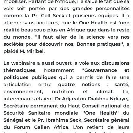
mobiliser. Parlant de l'Afrique, il a salué le fait que sa
voix soit portée par
des grandes personnalités
comme la Pr. Coll Seck.et plusieurs équipes
. Il a
affirmé sans fioritures, que le
One Health est 'une
réalité beaucoup plus en Afrique que dans le reste
du monde
.
''Il faut aller de la science vers nos
sociétés pour découvrir nos. Bonnes pratiques''
, a
plaidé
M. Miribel
.
Le webinaire a aussi ouvert la voie aux
discussions
thématiques
. Notamment
''Gouvernance et
politiques publiques
qui a permis de faire une
articulation entre
quatre notions : santé,
environnement, nutrition et climat
. Ici,
intervenants étaient
Dr Adjaratou Diakhou Ndiaye,,
Secrétaire permanent du Haut Conseil national de
Sécurité Sanitaire mondiale ''One Health'' du
Sénégal et le Pr. Ibrahima Seck, Secrétaire général
du Forum Galien Africa
. L'on retient de leurs