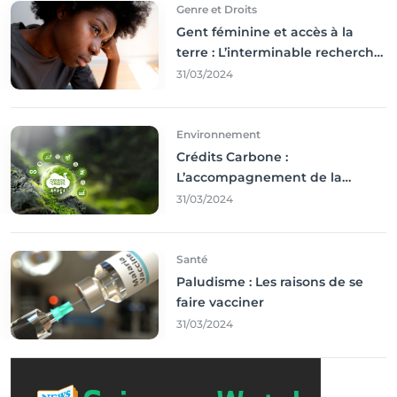
Genre et Droits
Gent féminine et accès à la
terre : L’interminable recherche
des droits
31/03/2024
Environnement
Crédits Carbone :
L’accompagnement de la
Francophonie
31/03/2024
Santé
Paludisme : Les raisons de se
faire vacciner
31/03/2024