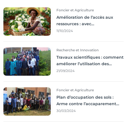
Foncier et Agriculture
Amélioration de l’accès aux
ressources : avec
l'incontournable ’agriculture
11/10/2024
durable,
Recherche et Innovation
Travaux scientifiques : comment
améliorer l’utilisation des
résultats coince
21/09/2024
Foncier et Agriculture
Plan d’occupation des sols :
Arme contre l’accaparement
des terres
30/03/2024