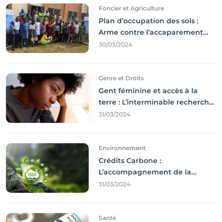
Foncier et Agriculture
Plan d’occupation des sols :
Arme contre l’accaparement
des terres
30/03/2024
Genre et Droits
Gent féminine et accès à la
terre : L’interminable recherche
des droits
31/03/2024
Environnement
Crédits Carbone :
L’accompagnement de la
Francophonie
31/03/2024
Santé