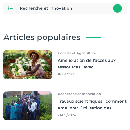
Recherche et Innovation
1
Articles populaires
Foncier et Agriculture
Amélioration de l’accès aux
ressources : avec
l'incontournable ’agriculture
11/10/2024
durable,
Recherche et Innovation
Travaux scientifiques : comment
améliorer l’utilisation des
résultats coince
21/09/2024