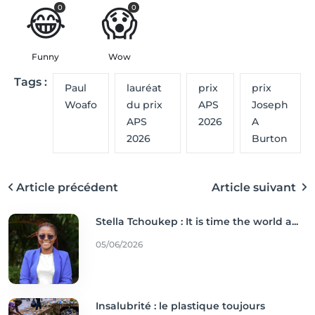
😂
😱
0
0
Funny
Wow
Tags :
Paul
lauréat
prix
prix
Woafo
du prix
APS
Joseph
APS
2026
A
2026
Burton
Article précédent
Article suivant
Stella Tchoukep : It is time the world a...
05/06/2026
Insalubrité : le plastique toujours