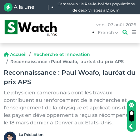
Forêt : Permis politiques, clientélisme et
A la une
|
illégalités, qui profite de l’exploitation
artisanale du bois d’œuvre en RDC ?
ven., 07 août 2026
French
Accueil
Recherche et Innovation
Reconnaissance : Paul Woafo, lauréat du prix APS
Reconnaissance : Paul Woafo, lauréat du
prix APS
Le physicien camerounais dont les travaux
contribuent au renforcement de la recherche et
l’enseignement de la physique et applications dans
les pays en développement a reçu sa récompense
le 18 mars dernier à Denver aux Etats-Unis.
La Rédaction