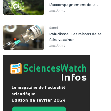
L’accompagnement de la
Francophonie
31/03/2024
Santé
Paludisme : Les raisons de se
faire vacciner
31/03/2024