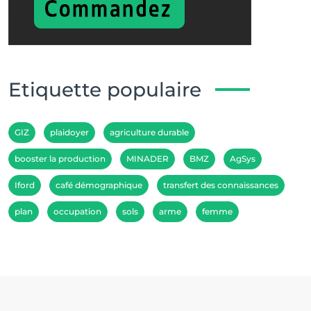
Etiquette populaire
GIZ
plaidoyer
agriculture durable
booster la production
MINADER
BMZ
AgSys
Iford
café démographique
transfert des connaissances
plan
occupation
sols
arme
femme