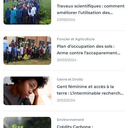
Travaux scientifiques : comment
améliorer l’utilisation des
résultats coince
21/09/2024
Foncier et Agriculture
Plan d’occupation des sols :
Arme contre l’accaparement
des terres
30/03/2024
Genre et Droits
Gent féminine et accès à la
terre : L’interminable recherche
des droits
31/03/2024
Environnement
Crédits Carbone :