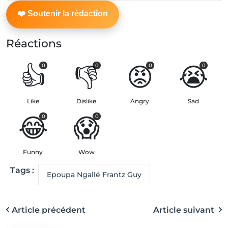
Réactions
👍
👎
😡
😭
0
0
0
0
Like
Dislike
Angry
Sad
😂
😱
0
0
Funny
Wow
Tags :
Epoupa Ngallé Frantz Guy
Article précédent
Article suivant