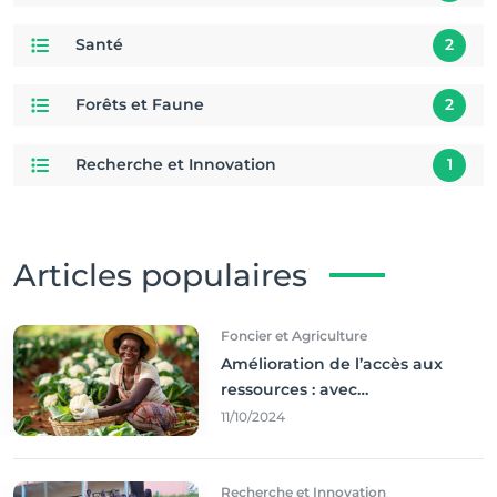
Santé
2
Forêts et Faune
2
Recherche et Innovation
1
Articles populaires
Foncier et Agriculture
Amélioration de l’accès aux
ressources : avec
l'incontournable ’agriculture
11/10/2024
durable,
Recherche et Innovation