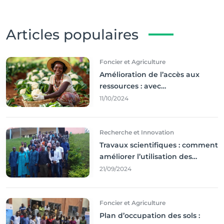
Articles populaires
Foncier et Agriculture
Amélioration de l’accès aux
ressources : avec
l'incontournable ’agriculture
11/10/2024
durable,
Recherche et Innovation
Travaux scientifiques : comment
améliorer l’utilisation des
résultats coince
21/09/2024
Foncier et Agriculture
Plan d’occupation des sols :