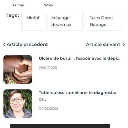
Funny
Wow
Tags :
Minfof
échange
Jules Doret
des vœux
Ndongo
Article précédent
Article suivant
Ulcère de buruli : l’espoir avec le dépi...
29/01/2025
Tuberculose : améliorer le diagnostic
gr...
04/02/2025