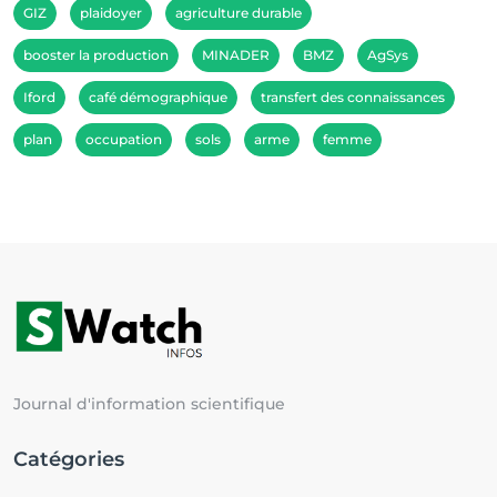
GIZ
plaidoyer
agriculture durable
booster la production
MINADER
BMZ
AgSys
Iford
café démographique
transfert des connaissances
plan
occupation
sols
arme
femme
Journal d'information scientifique
Catégories