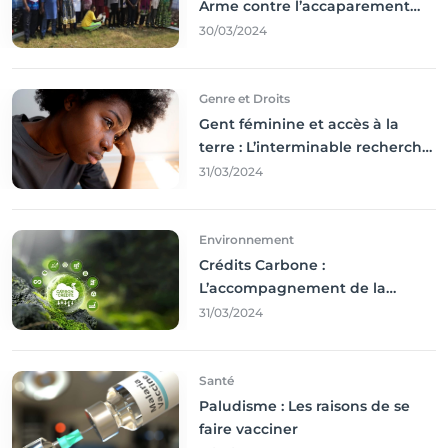
Arme contre l’accaparement
des terres
30/03/2024
Genre et Droits
Gent féminine et accès à la
terre : L’interminable recherche
des droits
31/03/2024
Environnement
Crédits Carbone :
L’accompagnement de la
Francophonie
31/03/2024
Santé
Paludisme : Les raisons de se
faire vacciner