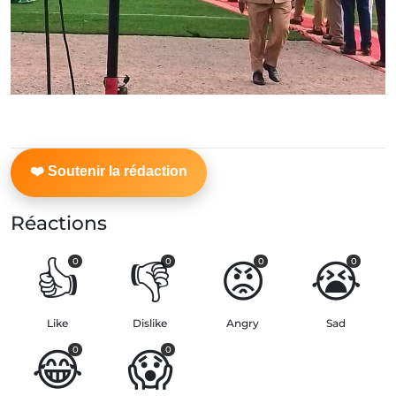
Réactions
👍
👎
😡
😭
0
0
0
0
Like
Dislike
Angry
Sad
😂
😱
0
0