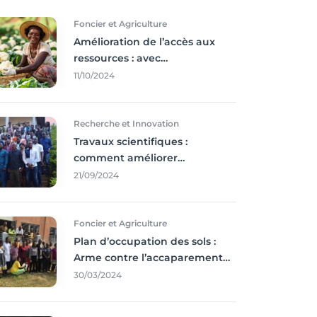
Foncier et Agriculture
Amélioration de l’accès aux
ressources : avec
l'incontournable ’agriculture
11/10/2024
durable,
Recherche et Innovation
Travaux scientifiques :
comment améliorer
l’utilisation des résultats
21/09/2024
coince
Foncier et Agriculture
Plan d’occupation des sols :
Arme contre l’accaparement
des terres
30/03/2024