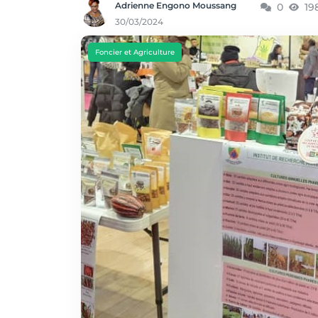
Adrienne Engono Moussang
0
19
30/03/2024
Foncier et Agriculture