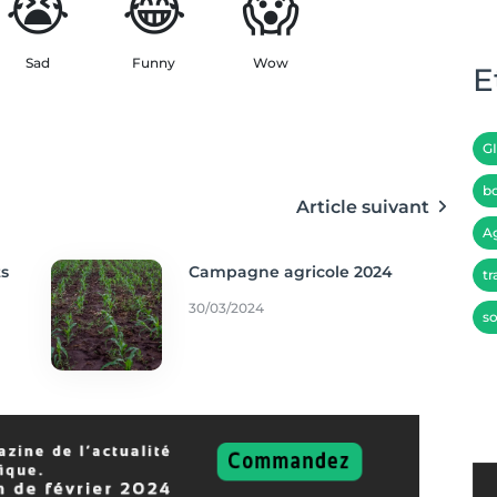
😭
😂
😱
Sad
Funny
Wow
E
G
bo
Article suivant
A
ts
Campagne agricole 2024
tr
30/03/2024
so