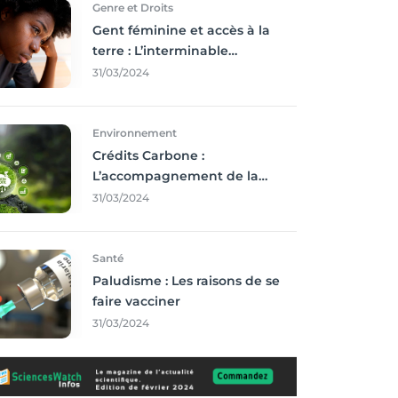
Genre et Droits
Gent féminine et accès à la
terre : L’interminable
recherche des droits
31/03/2024
Environnement
Crédits Carbone :
L’accompagnement de la
Francophonie
31/03/2024
Santé
Paludisme : Les raisons de se
faire vacciner
31/03/2024