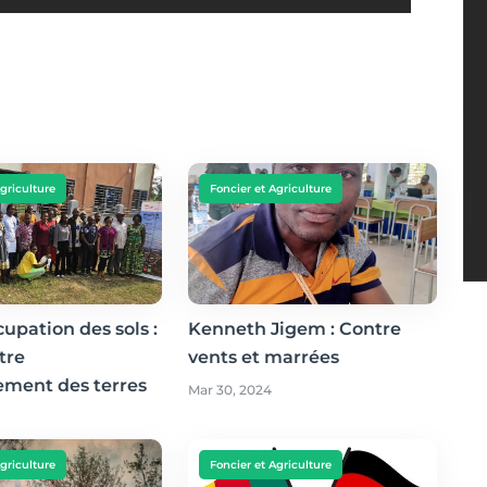
Agriculture
Foncier et Agriculture
cupation des sols :
Kenneth Jigem : Contre
tre
vents et marrées
ement des terres
Mar 30, 2024
Agriculture
Foncier et Agriculture