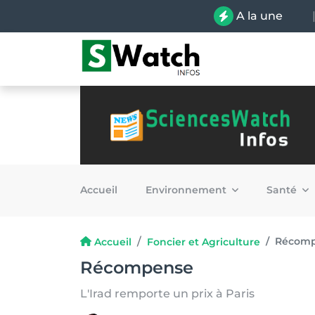
A la une
Accueil
Environnement
Santé
Récom
Accueil
Foncier et Agriculture
Récompense
L'Irad remporte un prix à Paris