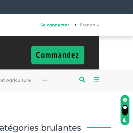
ploitation artisanale du
Se connecter
French
 et Agriculture
atégories brulantes