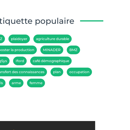
tiquette populaire
IZ
plaidoyer
agriculture durable
oster la production
MINADER
BMZ
gSys
Iford
café démographique
ansfert des connaissances
plan
occupation
ls
arme
femme