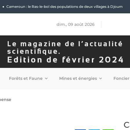
|
Forêt : Permis politiques, clientélisme et illégalités, qui profite de l’ex
bois d’œuvre en RDC ?
dim., 09 août 2026
Forêts et Faune
Mines et énergies
Foncier
pense
C