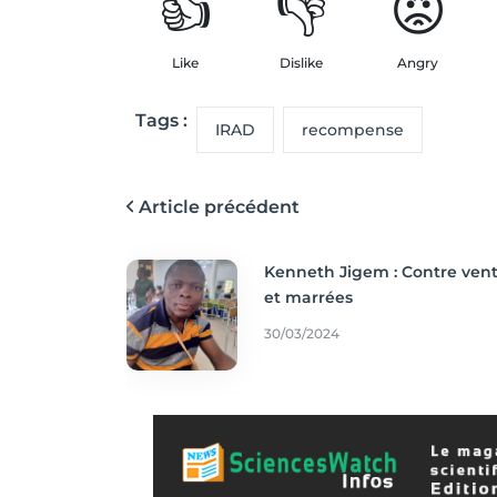
👍
👎
😡
Like
Dislike
Angry
Tags :
IRAD
recompense
Article précédent
Kenneth Jigem : Contre ven
et marrées
30/03/2024