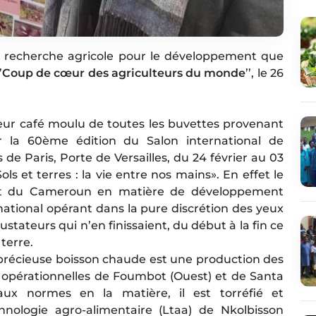
de recherche agricole pour le développement que
’
Coup de cœur des agriculteurs du monde
’’, le 26
eur café moulu de toutes les buvettes provenant
r la 60ème édition du Salon international de
s de Paris, Porte de Versailles, du 24 février au 03
s et terres : la vie entre nos mains». En effet le
’État du Cameroun en matière de développement
rnational opérant dans la pure discrétion des yeux
ustateurs qui n’en finissaient, du début à la fin ce
terre.
e précieuse boisson chaude est une production des
 opérationnelles de Foumbot (Ouest) et de Santa
r aux normes en la matière, il est torréfié et
hnologie agro-alimentaire (Ltaa) de Nkolbisson