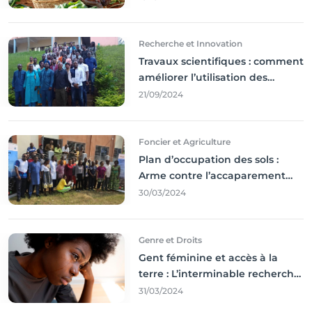
durable,
Recherche et Innovation
Travaux scientifiques : comment
améliorer l’utilisation des
résultats coince
21/09/2024
Foncier et Agriculture
Plan d’occupation des sols :
Arme contre l’accaparement
des terres
30/03/2024
Genre et Droits
Gent féminine et accès à la
terre : L’interminable recherche
des droits
31/03/2024