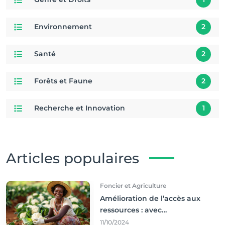
Environnement
2
Santé
2
Forêts et Faune
2
Recherche et Innovation
1
Articles populaires
Foncier et Agriculture
Amélioration de l’accès aux
ressources : avec
l'incontournable ’agriculture
11/10/2024