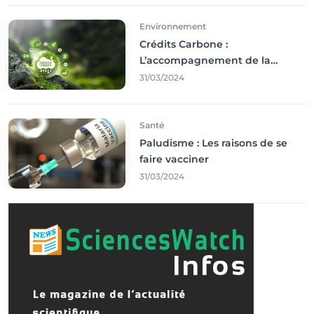
Environnement
Crédits Carbone :
L’accompagnement de la
Francophonie
31/03/2024
Santé
Paludisme : Les raisons de se
faire vacciner
31/03/2024