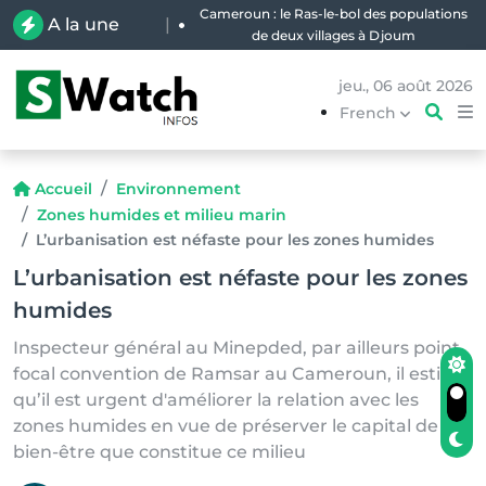
A la une
|
Forêt : Permis politiques, clientélisme et
illégalités, qui profite de l’exploitation
artisanale du bois d’œuvre en RDC ?
jeu., 06 août 2026
French
Accueil
Environnement
Zones humides et milieu marin
L’urbanisation est néfaste pour les zones humides
L’urbanisation est néfaste pour les zones
humides
Inspecteur général au Minepded, par ailleurs point
focal convention de Ramsar au Cameroun, il estime
qu’il est urgent d'améliorer la relation avec les
zones humides en vue de préserver le capital de
bien-être que constitue ce milieu