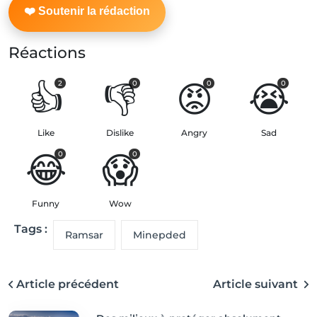
Réactions
👍
👎
😡
😭
2
0
0
0
Like
Dislike
Angry
Sad
😂
😱
0
0
Funny
Wow
Tags :
Ramsar
Minepded
Article précédent
Article suivant