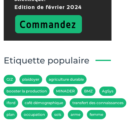
Etiquette populaire
GIZ
plaidoyer
agriculture durable
booster la production
MINADER
BMZ
AgSys
Iford
café démographique
transfert des connaissances
plan
occupation
sols
arme
femme