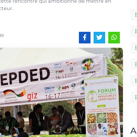
e cette rencontre qui ambitionne de mettre en
cteur.
89
A