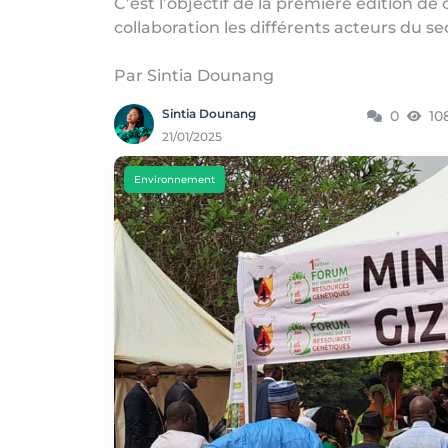
C’est l’objectif de la première édition d
collaboration les différents acteurs du se
Par Sintia Dounang
Sintia Dounang
0
10
21/01/2025
Environnement