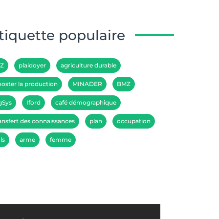
tiquette populaire
IZ
plaidoyer
agriculture durable
oster la production
MINADER
BMZ
gSys
Iford
café démographique
ansfert des connaissances
plan
occupation
ls
arme
femme