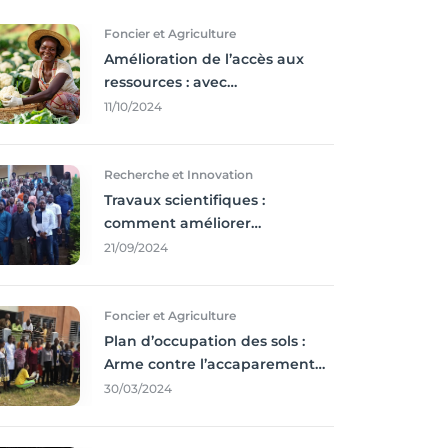
Foncier et Agriculture
Amélioration de l’accès aux
ressources : avec
l'incontournable ’agriculture
11/10/2024
durable,
Recherche et Innovation
Travaux scientifiques :
comment améliorer
l’utilisation des résultats
21/09/2024
coince
Foncier et Agriculture
Plan d’occupation des sols :
Arme contre l’accaparement
des terres
30/03/2024