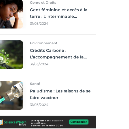
Genre et Droits
Gent féminine et accès à la
terre : L’interminable
recherche des droits
31/03/2024
Environnement
Crédits Carbone :
L’accompagnement de la
Francophonie
31/03/2024
Santé
Paludisme : Les raisons de se
faire vacciner
31/03/2024