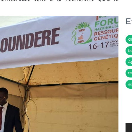
E
G
bo
A
tr
so