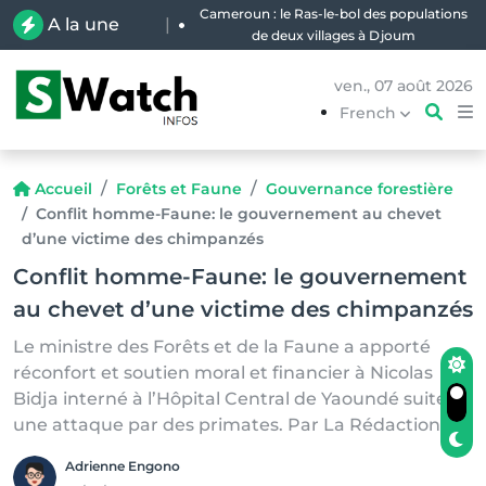
Cameroun : le Ras-le-bol des populations
A la une
|
de deux villages à Djoum
ven., 07 août 2026
French
Accueil
Forêts et Faune
Gouvernance forestière
Conflit homme-Faune: le gouvernement au chevet
d’une victime des chimpanzés
Conflit homme-Faune: le gouvernement
au chevet d’une victime des chimpanzés
Le ministre des Forêts et de la Faune a apporté
réconfort et soutien moral et financier à Nicolas
Bidja interné à l’Hôpital Central de Yaoundé suite à
une attaque par des primates. Par La Rédaction
Adrienne Engono