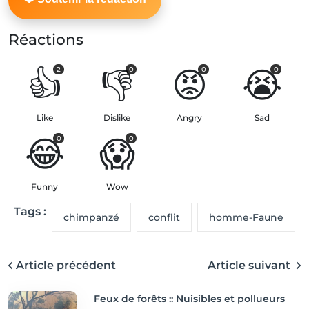
Réactions
👍
👎
😡
😭
2
0
0
0
Like
Dislike
Angry
Sad
😂
😱
0
0
Funny
Wow
Tags :
chimpanzé
conflit
homme-Faune
Article précédent
Article suivant
Feux de forêts :: Nuisibles et pollueurs