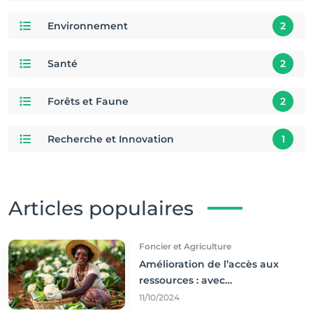
Environnement
2
Santé
2
Forêts et Faune
2
Recherche et Innovation
1
Articles populaires
Foncier et Agriculture
Amélioration de l’accès aux
ressources : avec
l'incontournable ’agriculture
11/10/2024
durable,