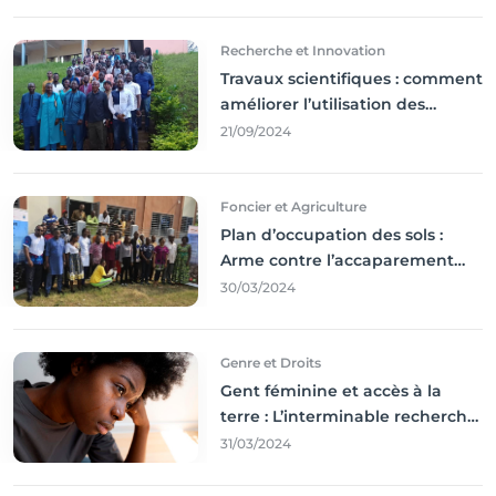
Recherche et Innovation
Travaux scientifiques : comment
améliorer l’utilisation des
résultats coince
21/09/2024
Foncier et Agriculture
Plan d’occupation des sols :
Arme contre l’accaparement
des terres
30/03/2024
Genre et Droits
Gent féminine et accès à la
terre : L’interminable recherche
des droits
31/03/2024