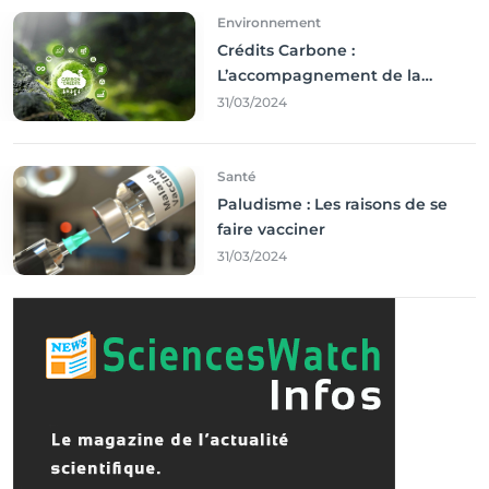
Environnement
Crédits Carbone :
L’accompagnement de la
Francophonie
31/03/2024
Santé
Paludisme : Les raisons de se
faire vacciner
31/03/2024