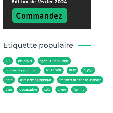
Etiquette populaire
GIZ
plaidoyer
agriculture durable
booster la production
MINADER
BMZ
AgSys
Iford
café démographique
transfert des connaissances
plan
occupation
sols
arme
femme