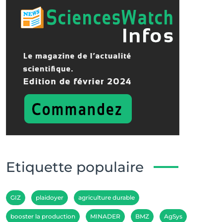
Etiquette populaire
GIZ
plaidoyer
agriculture durable
booster la production
MINADER
BMZ
AgSys