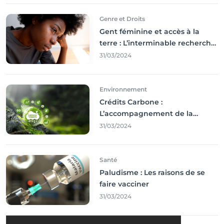
Genre et Droits
Gent féminine et accès à la
terre : L’interminable recherche
des droits
31/03/2024
Environnement
Crédits Carbone :
L’accompagnement de la
Francophonie
31/03/2024
Santé
Paludisme : Les raisons de se
faire vacciner
31/03/2024