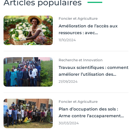
Articles populaires
Foncier et Agriculture
Amélioration de l’accès aux
ressources : avec
l'incontournable ’agriculture
11/10/2024
durable,
Recherche et Innovation
Travaux scientifiques : comment
améliorer l’utilisation des
résultats coince
21/09/2024
Foncier et Agriculture
Plan d’occupation des sols :
Arme contre l’accaparement
des terres
30/03/2024