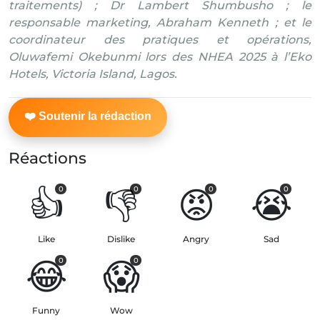
traitements) ; Dr Lambert Shumbusho ; le
responsable marketing, Abraham Kenneth ; et le
coordinateur des pratiques et opérations,
Oluwafemi Okebunmi lors des NHEA 2025 à l’Eko
Hotels, Victoria Island, Lagos.
Réactions
👍
👎
😡
😭
0
0
0
0
Like
Dislike
Angry
Sad
😂
😱
0
0
Funny
Wow