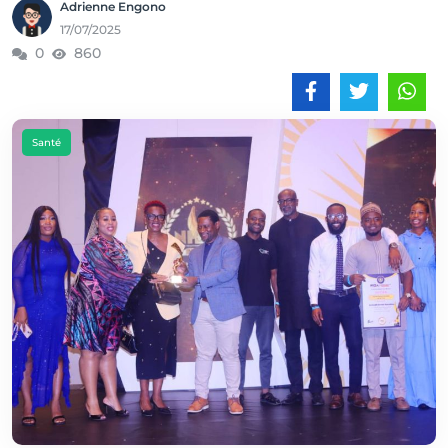
Adrienne Engono
17/07/2025
0
860
Santé