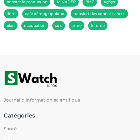
booster la production
MINADER
BMZ
AgSys
Iford
café démographique
transfert des connaissances
plan
occupation
sols
arme
femme
Journal d'information scientifique
Catégories
Santé