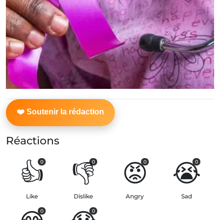
Réactions
👍
👎
😡
😭
0
0
0
0
Like
Dislike
Angry
Sad
0
0