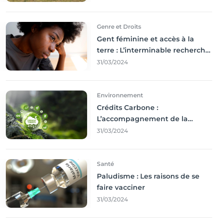
Genre et Droits
Gent féminine et accès à la
terre : L’interminable recherche
des droits
31/03/2024
Environnement
Crédits Carbone :
L’accompagnement de la
Francophonie
31/03/2024
Santé
Paludisme : Les raisons de se
faire vacciner
31/03/2024