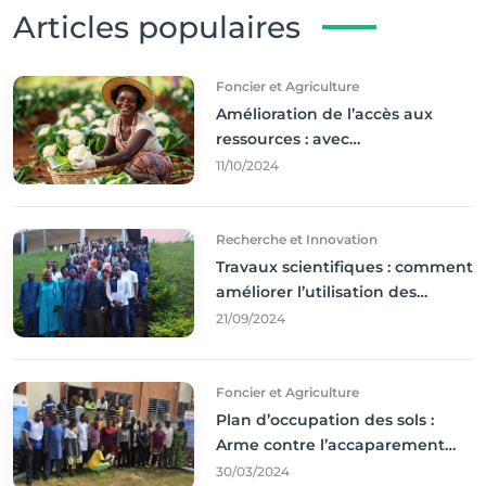
Articles populaires
Foncier et Agriculture
Amélioration de l’accès aux
ressources : avec
l'incontournable ’agriculture
11/10/2024
durable,
Recherche et Innovation
Travaux scientifiques : comment
améliorer l’utilisation des
résultats coince
21/09/2024
Foncier et Agriculture
Plan d’occupation des sols :
Arme contre l’accaparement
des terres
30/03/2024