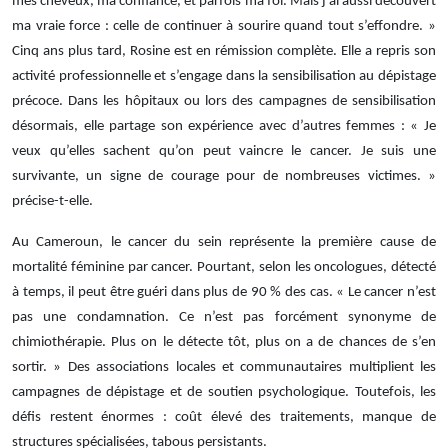
mes cheveux, ma confiance, et parfois ma foi. Mais j’ai aussi découvert
ma vraie force : celle de continuer à sourire quand tout s’effondre. »
Cinq ans plus tard, Rosine est en rémission complète. Elle a repris son
activité professionnelle et s’engage dans la sensibilisation au dépistage
précoce. Dans les hôpitaux ou lors des campagnes de sensibilisation
désormais, elle partage son expérience avec d’autres femmes : « Je
veux qu’elles sachent qu’on peut vaincre le cancer. Je suis une
survivante, un signe de courage pour de nombreuses victimes. »
précise-t-elle.
Au Cameroun, le cancer du sein représente la première cause de
mortalité féminine par cancer. Pourtant, selon les oncologues, détecté
à temps, il peut être guéri dans plus de 90 % des cas. « Le cancer n’est
pas une condamnation. Ce n’est pas forcément synonyme de
chimiothérapie. Plus on le détecte tôt, plus on a de chances de s’en
sortir. » Des associations locales et communautaires multiplient les
campagnes de dépistage et de soutien psychologique. Toutefois, les
défis restent énormes : coût élevé des traitements, manque de
structures spécialisées, tabous persistants.