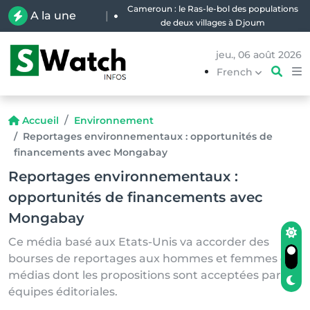
Cameroun : le Ras-le-bol des populations
A la une
|
de deux villages à Djoum
jeu., 06 août 2026
French
Accueil
Environnement
Reportages environnementaux : opportunités de
financements avec Mongabay
Reportages environnementaux :
opportunités de financements avec
Mongabay
Ce média basé aux Etats-Unis va accorder des
bourses de reportages aux hommes et femmes des
médias dont les propositions sont acceptées par ses
équipes éditoriales.