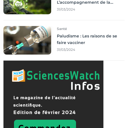
L’accompagnement de la
Francophonie
31/03/2024
Santé
Paludisme : Les raisons de se
faire vacciner
31/03/2024