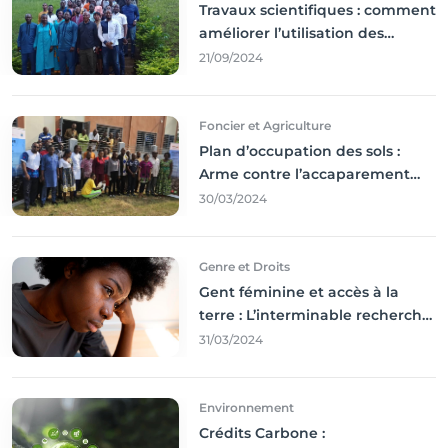
Travaux scientifiques : comment
améliorer l’utilisation des
résultats coince
21/09/2024
Foncier et Agriculture
Plan d’occupation des sols :
Arme contre l’accaparement
des terres
30/03/2024
Genre et Droits
Gent féminine et accès à la
terre : L’interminable recherche
des droits
31/03/2024
Environnement
Crédits Carbone :