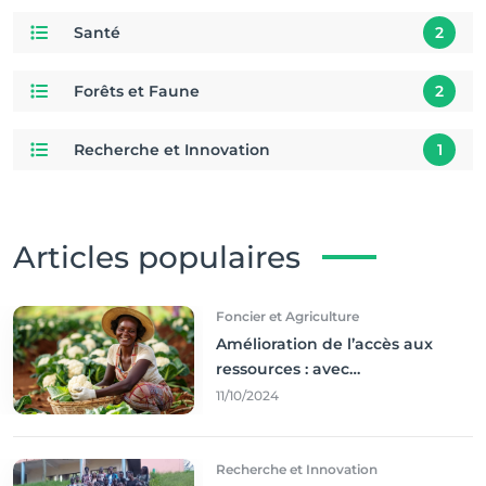
Santé
2
Forêts et Faune
2
Recherche et Innovation
1
Articles populaires
Foncier et Agriculture
Amélioration de l’accès aux
ressources : avec
l'incontournable ’agriculture
11/10/2024
durable,
Recherche et Innovation