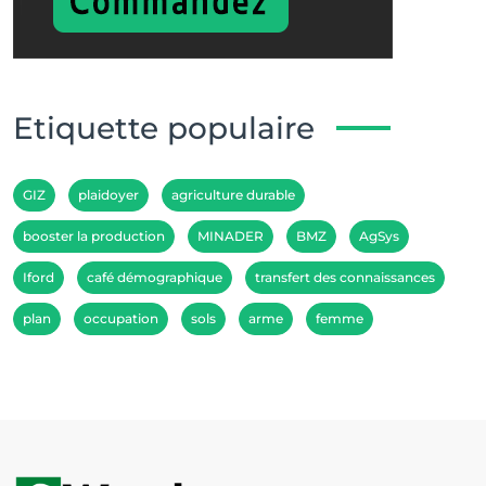
Etiquette populaire
GIZ
plaidoyer
agriculture durable
booster la production
MINADER
BMZ
AgSys
Iford
café démographique
transfert des connaissances
plan
occupation
sols
arme
femme