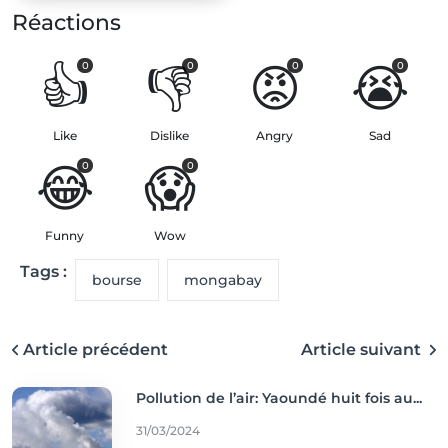
Réactions
👍
👎
😡
😭
0
0
0
0
Like
Dislike
Angry
Sad
😂
😱
0
0
Funny
Wow
Tags :
bourse
mongabay
Article précédent
Article suivant
Pollution de l’air: Yaoundé huit fois au...
31/03/2024