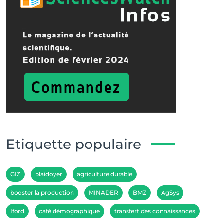
Etiquette populaire
GIZ
plaidoyer
agriculture durable
booster la production
MINADER
BMZ
AgSys
Iford
café démographique
transfert des connaissances