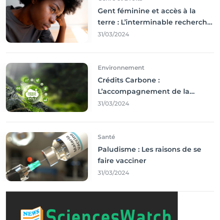
Gent féminine et accès à la
terre : L’interminable recherche
des droits
31/03/2024
Environnement
Crédits Carbone :
L’accompagnement de la
Francophonie
31/03/2024
Santé
Paludisme : Les raisons de se
faire vacciner
31/03/2024