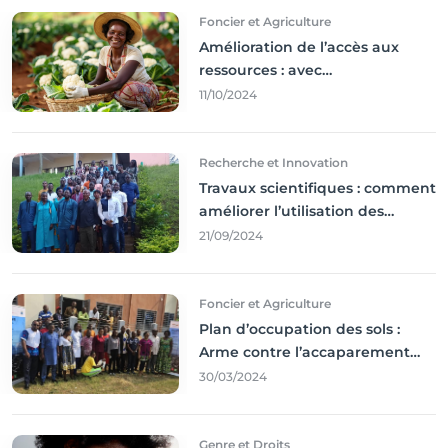
Foncier et Agriculture
Amélioration de l’accès aux
ressources : avec
l'incontournable ’agriculture
11/10/2024
durable,
Recherche et Innovation
Travaux scientifiques : comment
améliorer l’utilisation des
résultats coince
21/09/2024
Foncier et Agriculture
Plan d’occupation des sols :
Arme contre l’accaparement
des terres
30/03/2024
Genre et Droits