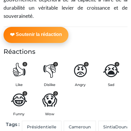
gouvernement dépendra de sa capacité à faire de la
durabilité un véritable levier de croissance et de
souveraineté.
Réactions
👍
👎
😡
😭
0
0
0
0
Like
Dislike
Angry
Sad
😂
😱
0
0
Funny
Wow
Tags :
Présidentielle
Cameroun
SintiaDouna