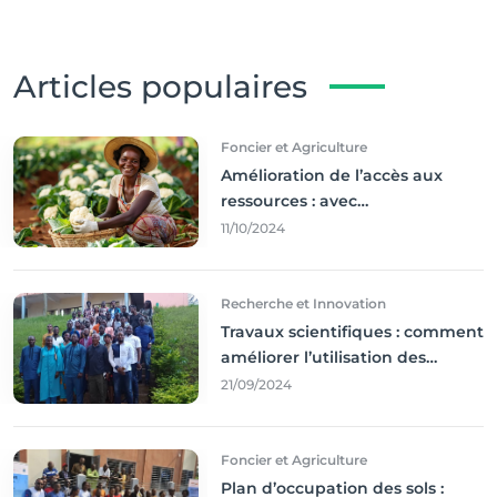
Articles populaires
Foncier et Agriculture
Amélioration de l’accès aux
ressources : avec
l'incontournable ’agriculture
11/10/2024
durable,
Recherche et Innovation
Travaux scientifiques : comment
améliorer l’utilisation des
résultats coince
21/09/2024
Foncier et Agriculture
Plan d’occupation des sols :