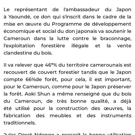
Le repr
é
sentant de l'ambassadeur du Japon
à
Yaound
é
, ce don qui s'inscrit dans le cadre de la
mise en
œ
uvre du Programme de d
é
veloppement
é
conomique et social du don japonais va soutenir le
Cameroun dans la lutte contre le braconnage,
l'exploitation foresti
è
re ill
é
gale et la vente
clandestine du bois.
Il va relever que 46*% du territoire camerounais est
recouvert de couvert forestier tandis que le Japon
compte 66%de for
ê
t, pour cela, il est important,
pour le Cameroun, comme pour le Japon pr
é
server
la for
ê
t. Aoki Shun a m
ê
me renseign
é
que du bois
du Cameroun, de tr
è
s bonne qualit
é
, a d
é
j
à
é
t
é
utilis
é
pour la construction des
œ
uvres, la
fabrication des meubles et des instruments
traditionnels.
Jules Doret Ndongo a prescrit la bonne utilisation