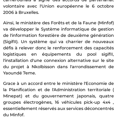
volontaire avec l'Union europ
é
enne le 6 octobre
2006
à
Bruxelles.
Ainsi, le minist
è
re des For
ê
ts et de la Faune (Minfof)
va d
é
velopper le Syst
è
me informatique de gestion
de l'information foresti
è
re de deuxi
è
me g
é
n
é
ration
(SigifII). Un syst
è
me qui va charrier de nouveaux
d
é
fis
à
relever donc le renforcement des capacit
é
s
logistiques en
é
quipements du pool sigifII,
l'installation d'une connexion alternative sur le site
du projet
à
Nkolbisson dans l'arrondissement de
Yaound
é
7eme.
Grace
à
un accord entre le minist
è
re l'Economie de
la Planification et de l'Administration territoriale (
Minepat) et du gouvernement japonais, quatre
groupes
é
lectrog
è
nes, 16 v
é
hicules pick-up 4x4 ,
essentiellement r
é
serv
é
s aux services d
é
concentr
é
s
du Minfof.