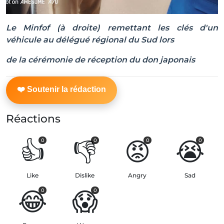
Le Minfof (à droite) remettant les clés d'un
véhicule au délégué régional du Sud lors
de la cérémonie de réception du don japonais
Réactions
👍
👎
😡
😭
0
0
0
0
Like
Dislike
Angry
Sad
😂
😱
0
0