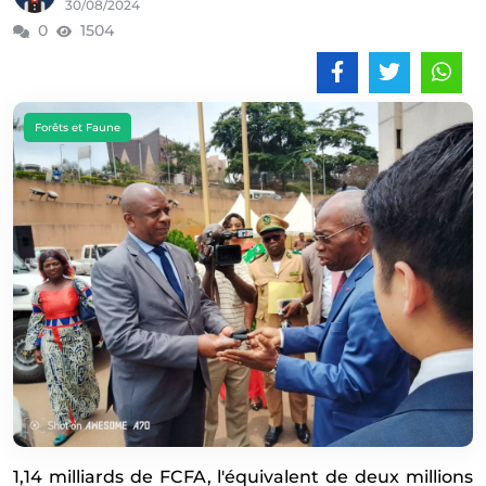
30/08/2024
0
1504
Forêts et Faune
1,14 milliards de FCFA, l'
é
quivalent de deux millions