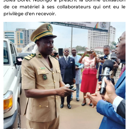
de ce mat
é
riel
à
ses collaborateurs qui ont eu le
privil
è
ge d'en recevoir.