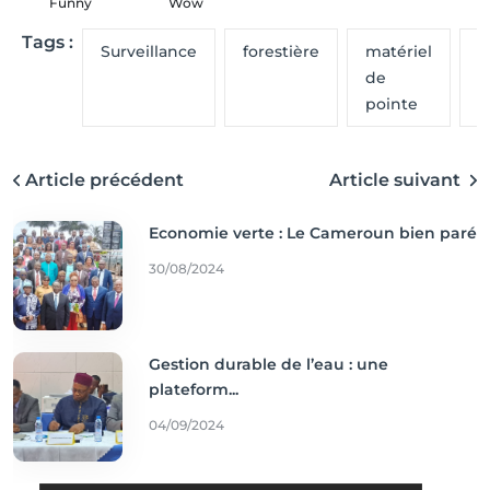
Funny
Wow
Tags :
Surveillance
forestière
matériel
d
de
pointe
Article précédent
Article suivant
Economie verte : Le Cameroun bien paré
30/08/2024
Gestion durable de l’eau : une
plateform...
04/09/2024