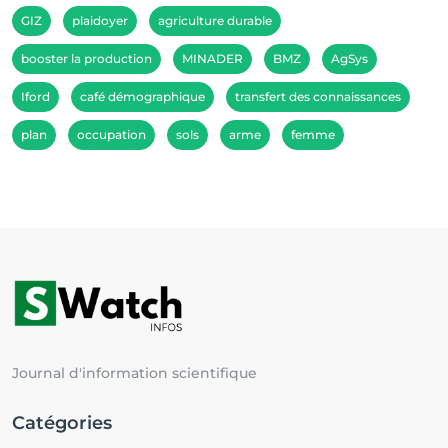
GIZ
plaidoyer
agriculture durable
booster la production
MINADER
BMZ
AgSys
Iford
café démographique
transfert des connaissances
plan
occupation
sols
arme
femme
Journal d'information scientifique
Catégories