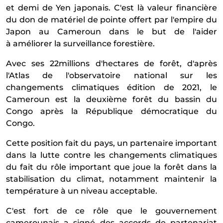
et demi de Yen japonais. C'est l
à
valeur financi
è
re
du don de mat
é
riel de pointe offert par l'empire du
Japon au Cameroun dans le but de l'aider
à
am
é
liorer la surveillance foresti
è
re.
Avec ses 22millions d'hectares de for
ê
t, d'apr
è
s
l'Atlas de l'observatoire national sur les
changements climatiques
é
dition de 2021, le
Cameroun est la deuxi
è
me for
ê
t du bassin du
Congo apr
è
s la R
é
publique d
é
mocratique du
Congo.
Cette position fait du pays, un partenaire important
dans la lutte contre les changements climatiques
du fait du r
ô
le important que joue la for
ê
t dans la
stabilisation du climat, notamment maintenir la
temp
é
rature
à
un niveau acceptable.
C'est fort de ce r
ô
le que le gouvernement
camerounais a sign
é
des accords de partenariat