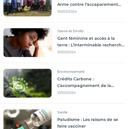
Arme contre l’accaparement
des terres
30/03/2024
Genre et Droits
Gent féminine et accès à la
terre : L’interminable recherche
des droits
31/03/2024
Environnement
Crédits Carbone :
L’accompagnement de la
Francophonie
31/03/2024
Santé
Paludisme : Les raisons de se
faire vacciner