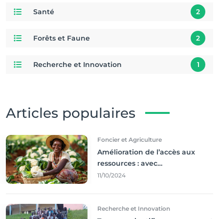
Santé
2
Forêts et Faune
2
Recherche et Innovation
1
Articles populaires
Foncier et Agriculture
Amélioration de l’accès aux
ressources : avec
l'incontournable ’agriculture
11/10/2024
durable,
Recherche et Innovation