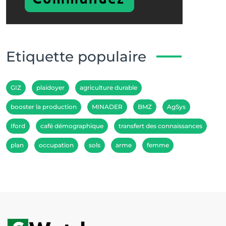
Etiquette populaire
GIZ
plaidoyer
agriculture durable
booster la production
MINADER
BMZ
AgSys
Iford
café démographique
transfert des connaissances
plan
occupation
sols
arme
femme