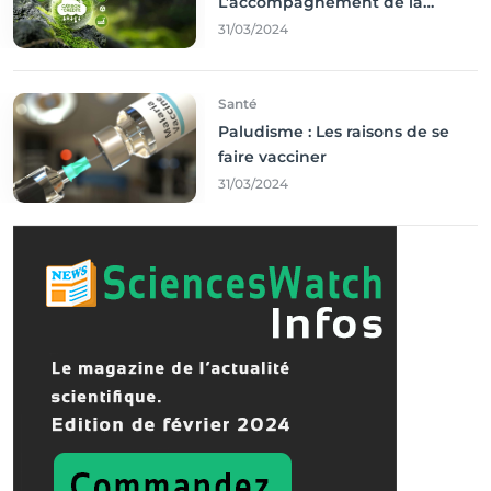
L’accompagnement de la
Francophonie
31/03/2024
Santé
Paludisme : Les raisons de se
faire vacciner
31/03/2024