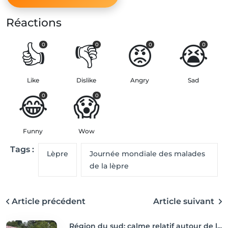
Réactions
👍
👎
😡
😭
0
0
0
0
Like
Dislike
Angry
Sad
😂
😱
0
0
Funny
Wow
Tags :
Lèpre
Journée mondiale des malades
de la lèpre
Article précédent
Article suivant
Région du sud: calme relatif autour de l...