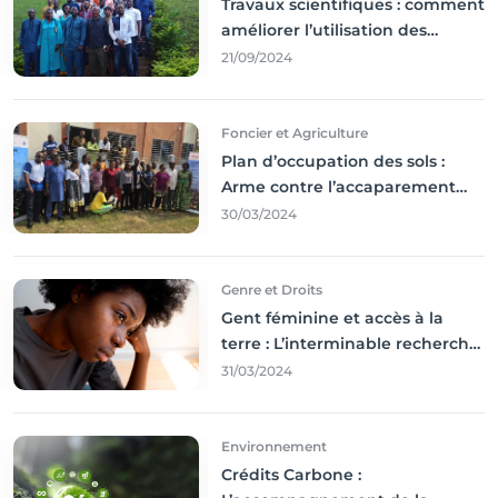
Travaux scientifiques : comment
améliorer l’utilisation des
résultats coince
21/09/2024
Foncier et Agriculture
Plan d’occupation des sols :
Arme contre l’accaparement
des terres
30/03/2024
Genre et Droits
Gent féminine et accès à la
terre : L’interminable recherche
des droits
31/03/2024
Environnement
Crédits Carbone :