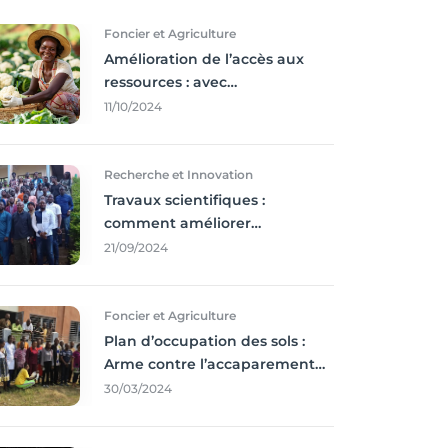
Foncier et Agriculture
Amélioration de l’accès aux
ressources : avec
l'incontournable ’agriculture
11/10/2024
durable,
Recherche et Innovation
Travaux scientifiques :
comment améliorer
l’utilisation des résultats
21/09/2024
coince
Foncier et Agriculture
Plan d’occupation des sols :
Arme contre l’accaparement
des terres
30/03/2024