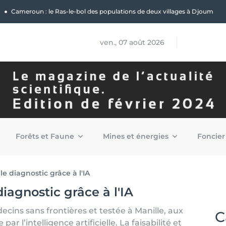
|
Cameroun : le Ras-le-bol des populations de deux villages à Djoum
ven., 07 août 2026
Forêts et Faune
Mines et énergies
Foncier
le diagnostic grâce à l'IA
diagnostic grâce à l'IA
cins sans frontières et testée à Manille, aux
C
par l’intelligence artificielle. La faisabilité et