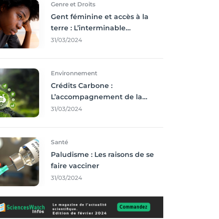
Genre et Droits
Gent féminine et accès à la
terre : L’interminable
recherche des droits
31/03/2024
Environnement
Crédits Carbone :
L’accompagnement de la
Francophonie
31/03/2024
Santé
Paludisme : Les raisons de se
faire vacciner
31/03/2024