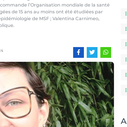
 recommande l’Organisation mondiale de la santé
gées de 15 ans au moins ont été étudiées par
’épidémiologie de MSF ; Valentina Carnimeo,
plique.
24
A