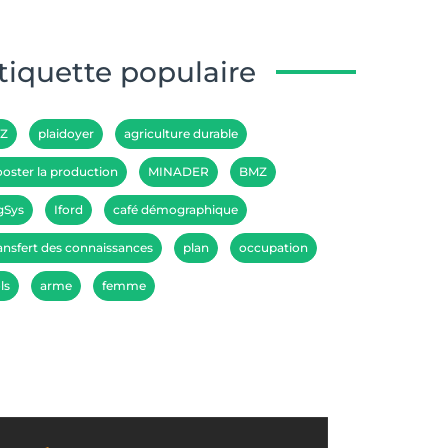
tiquette populaire
IZ
plaidoyer
agriculture durable
oster la production
MINADER
BMZ
gSys
Iford
café démographique
ansfert des connaissances
plan
occupation
ls
arme
femme