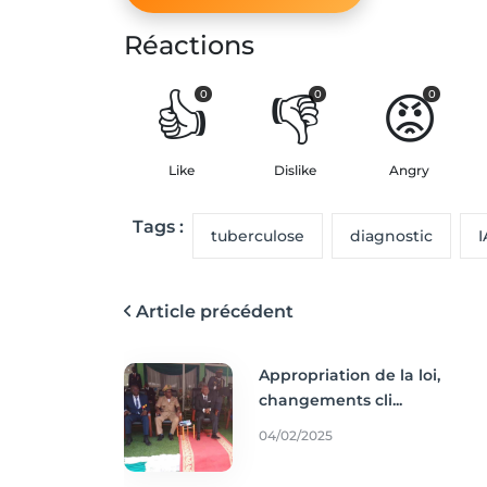
Réactions
👍
👎
😡
0
0
0
Like
Dislike
Angry
Tags :
tuberculose
diagnostic
I
Article précédent
Appropriation de la loi,
changements cli...
04/02/2025