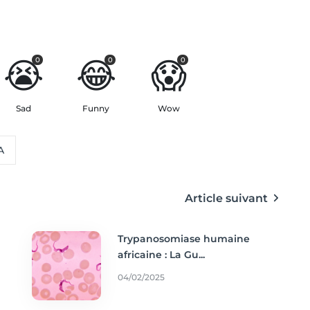
😭
😂
😱
0
0
0
Sad
Funny
Wow
A
Article suivant
Trypanosomiase humaine
africaine : La Gu...
04/02/2025