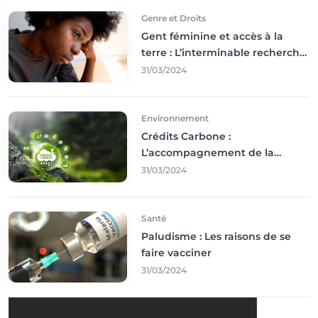
Genre et Droits
Gent féminine et accès à la
terre : L’interminable recherche
des droits
31/03/2024
Environnement
Crédits Carbone :
L’accompagnement de la
Francophonie
31/03/2024
Santé
Paludisme : Les raisons de se
faire vacciner
31/03/2024