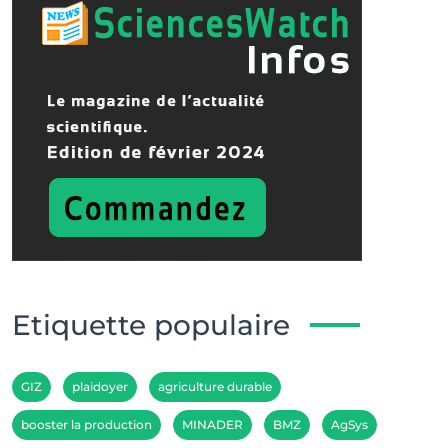
Etiquette populaire
GIZ
plaidoyer
agriculture durable
booster la production
MINADER
BMZ
AgSys