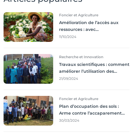
Foncier et Agriculture
Amélioration de l’accès aux
ressources : avec
l'incontournable ’agriculture
11/10/2024
durable,
Recherche et Innovation
Travaux scientifiques : comment
améliorer l’utilisation des
résultats coince
21/09/2024
Foncier et Agriculture
Plan d’occupation des sols :
Arme contre l’accaparement
des terres
30/03/2024