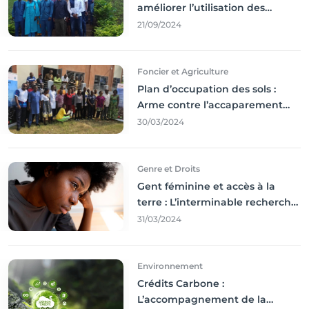
améliorer l’utilisation des
résultats coince
21/09/2024
Foncier et Agriculture
Plan d’occupation des sols :
Arme contre l’accaparement
des terres
30/03/2024
Genre et Droits
Gent féminine et accès à la
terre : L’interminable recherche
des droits
31/03/2024
Environnement
Crédits Carbone :
L’accompagnement de la