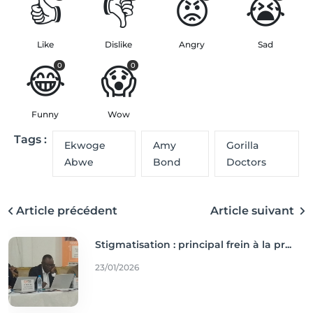
👍
👎
😡
😭
Like
Dislike
Angry
Sad
😂
😱
0
0
Funny
Wow
Tags :
Ekwoge
Amy
Gorilla
Abwe
Bond
Doctors
Article précédent
Article suivant
Stigmatisation : principal frein à la pr...
23/01/2026