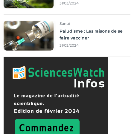
Francophonie
31/03/2024
Santé
Paludisme : Les raisons de se
faire vacciner
31/03/2024