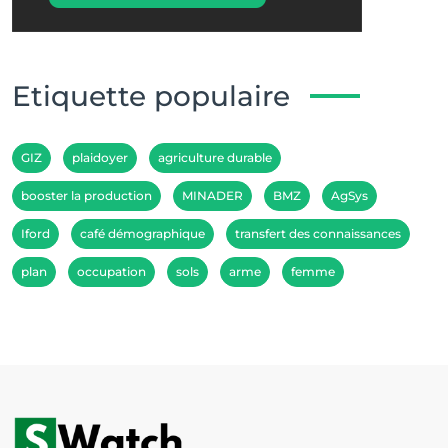
Etiquette populaire
GIZ
plaidoyer
agriculture durable
booster la production
MINADER
BMZ
AgSys
Iford
café démographique
transfert des connaissances
plan
occupation
sols
arme
femme