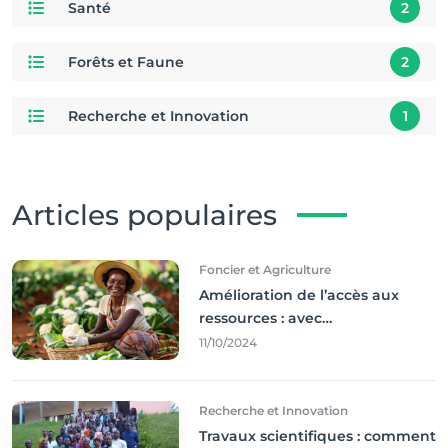
Santé
2
Forêts et Faune
2
Recherche et Innovation
1
Articles populaires
Foncier et Agriculture
Amélioration de l’accès aux
ressources : avec
l'incontournable ’agriculture
11/10/2024
durable,
Recherche et Innovation
Travaux scientifiques : comment